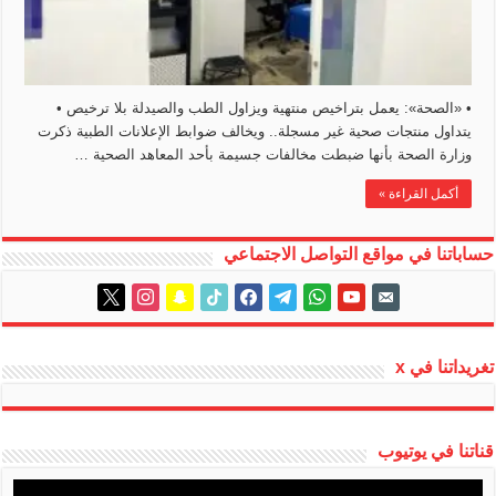
• «الصحة»: يعمل بتراخيص منتهية ويزاول الطب والصيدلة بلا ترخيص •
يتداول منتجات صحية غير مسجلة.. ويخالف ضوابط الإعلانات الطبية ذكرت
وزارة الصحة بأنها ضبطت مخالفات جسيمة بأحد المعاهد الصحية …
أكمل القراءة »
حساباتنا في مواقع التواصل الاجتماعي
instagram
x
snapchat
tiktok
facebook
telegram
whatsapp
youtube
email-
alt
تغريداتنا في x
قناتنا في يوتيوب