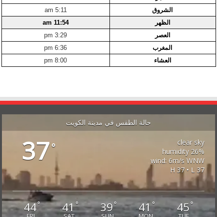
الشروق
5:11 am
الظهر
11:54 am
العصر
3:29 pm
المغرب
6:36 pm
العشاء
8:00 pm
حالة الطقس في مدينة الكويت
37
clear sky
°
26% humidity
wind: 6m/s WNW
H 37 • L 37
44
41
39
41
45
°
°
°
°
°
FRI
SAT
SUN
MON
TUE