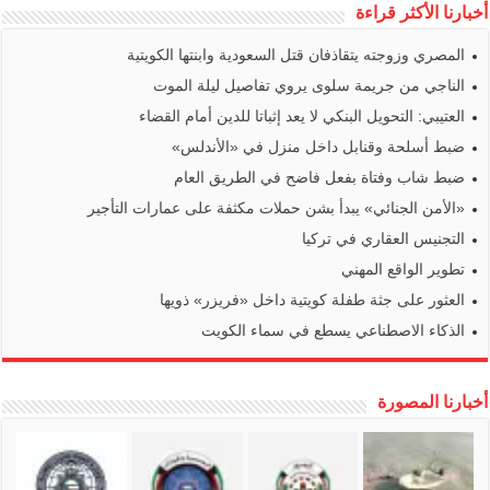
أخبارنا الأكثر قراءة
المصري وزوجته يتقاذفان قتل السعودية وابنتها الكويتية
الناجي من جريمة سلوى يروي تفاصيل ليلة الموت
العتيبي: التحويل البنكي لا يعد إثباتا للدين أمام القضاء
ضبط أسلحة وقنابل داخل منزل في «الأندلس»
ضبط شاب وفتاة بفعل فاضح في الطريق العام
«الأمن الجنائي» يبدأ بشن حملات مكثفة على عمارات التأجير
التجنيس العقاري في تركيا
تطوير الواقع المهني
العثور على جثة طفلة كويتية داخل «فريزر» ذويها
الذكاء الاصطناعي يسطع في سماء الكويت
أخبارنا المصورة