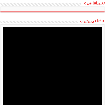
تغريداتنا في x
قناتنا في يوتيوب