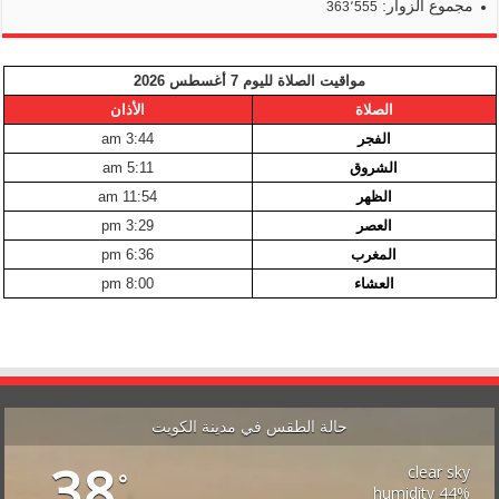
مجموع الزوار:
363٬555
مواقيت الصلاة لليوم 7 أغسطس 2026
الصلاة
الأذان
الفجر
3:44 am
الشروق
5:11 am
الظهر
11:54 am
العصر
3:29 pm
المغرب
6:36 pm
العشاء
8:00 pm
حالة الطقس في مدينة الكويت
38
clear sky
°
44% humidity