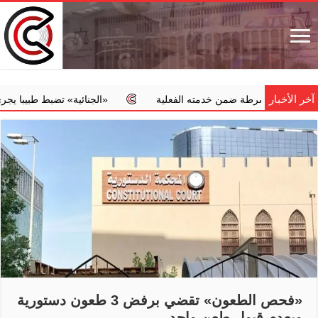
آخر الأخبار
ة الشرطة ضمن خدمته الفعلية
‏«الجنائية» تضبط طبيبا يجري عمليات 
«فحص الطعون» تقضي برفض 3 طعون دستورية
وبعدم قبول طعن واحد