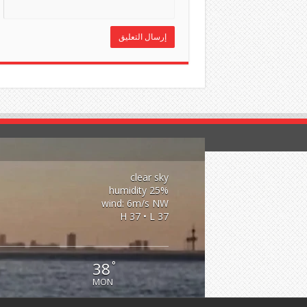
clear sky
25% humidity
wind: 6m/s NW
H 37 • L 37
38
°
MON