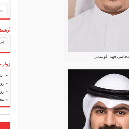
أرشيف 
أرشي
أخبارن
محامي فهد الوسمي
زوار م
s:
0
زوا
زوا
مجم