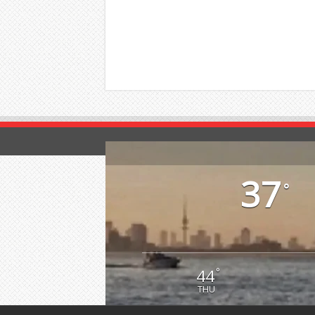
37
°
44
°
THU