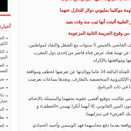
 موكلينا بمليوني دولار للتنازل عنهما
 الطبية أثبتت أنها ثيب منذ وقت بعيد
أخبارن
ت من وقوع الجريمة الثانية المزعومة
الم
الكوي
ألغت محكمة التمييز حكم محكمة الاستئناف القاضي بالحبس 5 سنوات مع الشغل والنفاذ لمواطنين،
الن
ما عن تهمة هتك عرض فتاة قاصر من إحدى دول المغرب
المو
 ومواقعتها بالإكراه.
الع
القضا
وأحيل المتهمان إلى المحاكمة بعدما أبلغت الفتاة البالغة 14 عاما ووالدتها عن تعرضها لخطف ومواقعة
ج الإلكترونية المتخصصة بالتعارف، وبعدها بساعات تعرضت
ضبط
ا في ذات البرنامج.
ضبط
«ال
لتي طالبت بتوقيع أقصى عقوبة بحقهما والمتمثلة بالإعدام،
عمارا
دون السن القانوني، إلا أنهما أنكرا تهمتي «الخطف» و
الت
هتك العرض» في منزليهما.
تطو
واقعة بعدما دفع محاميهما فهد الوسمي وأحمد الحمادي
الع