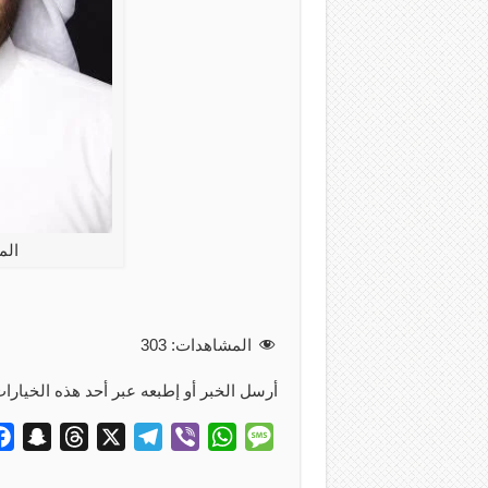
الم
المشاهدات:
303
أرسل الخبر أو إطبعه عبر أحد هذه الخيارات
S
T
X
T
V
W
M
n
h
e
i
h
e