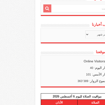
أخبارنا
ف
ا
وقعنا
Online Visitor
ر اليوم:
40
ر الأمس:
101
وع الزوار:
363٬389
مواقيت الصلاة لليوم 6 أغسطس 2026
الصلاة
الأذان