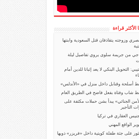
ا الأكثر قراءة
صري وزوجته يتقاذفان قتل السعودية وابنتها
تية
اجي من جريمة سلوى يروي تفاصيل ليلة
ت
تيبي: التحويل البنكي لا يعد إثباتا للدين أمام
ء
 أسلحة وقنابل داخل منزل في «الأندلس»
 شاب وفتاة بفعل فاضح في الطريق العام
أمن الجنائي» يبدأ بشن حملات مكثفة على
ت التأجير
جنيس العقاري في تركيا
ير الواقع المهني
ثور على جثة طفلة كويتية داخل «فريزر» ذويها