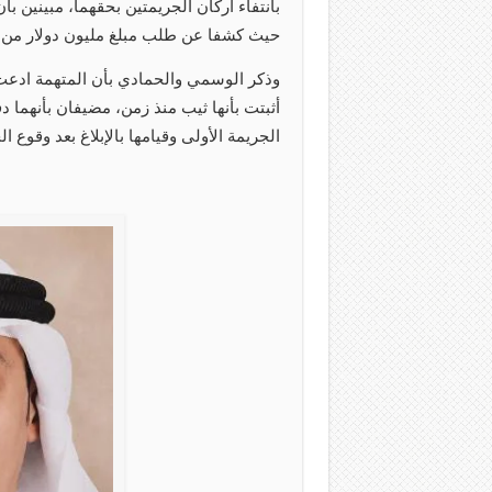
بانتفاء أركان الجريمتين بحقهما، مبينين بأ
حيث كشفا عن طلب مبلغ مليون دولار من ك
وذكر الوسمي والحمادي بأن المتهمة ادعت زي
أثبتت بأنها ثيب منذ زمن، مضيفان بأنهما دف
الجريمة الأولى وقيامها بالإبلاغ بعد وقوع الج