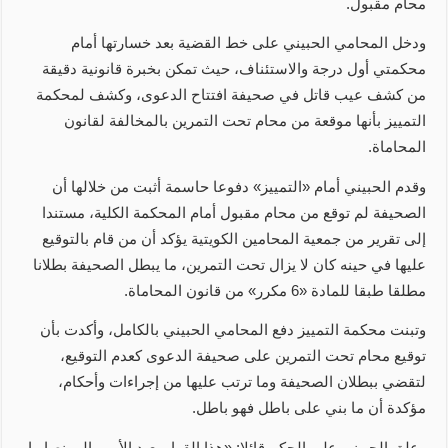
محام مقبول.
ودخل المحامي الحبيني على خط القضية بعد خسارتها أمام
محكمتي أول درجة والاستئناف، حيث تمكن بخبرة قانونية دقيقة
من كشف عيب قاتل في صحيفة افتتاح الدعوى، وكشف لمحكمة
التمييز بأنها موقعة من محام تحت التمرين بالمخالفة لقانون
المحاماة.
وقدم الحبيني أمام «التمييز» دفوعا حاسمة أثبت من خلالها أن
الصحيفة لم توقع من محام مقبول أمام المحكمة الكلية، مستندا
إلى تقرير من جمعية المحامين الكويتية يؤكد أن من قام بالتوقيع
عليها في حينه كان لا يزال تحت التمرين، ما يبطل الصحيفة بطلانا
مطلقا طبقا للمادة «6 مكرر» من قانون المحاماة.
وتبنت محكمة التمييز دفع المحامي الحبيني بالكامل، وأكدت بأن
توقيع محام تحت التمرين على صحيفة الدعوى كعدم التوقيع،
لتقضي ببطلان الصحيفة وما ترتب عليها من إجراءات وأحكام،
مؤكدة أن ما بني على باطل فهو باطل.
وعلق الحبيني على الحكم قائلا: «هذا القرار يعيد الأمور إلى نصابها،