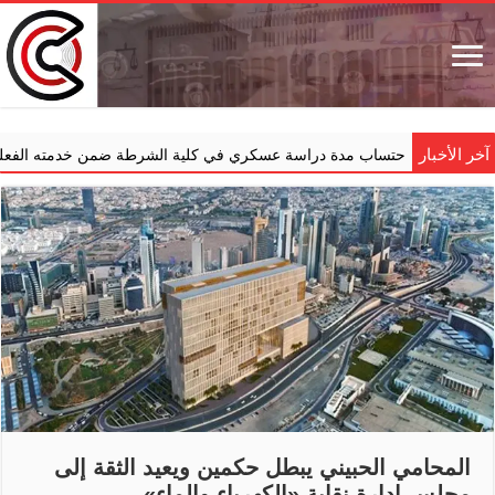
آخر الأخبار
ينات» باحتساب مدة دراسة عسكري في كلية الشرطة ضمن خدمته الفعلية
المحامي الحبيني يبطل حكمين ويعيد الثقة إلى
مجلس إدارة نقابة «الكهرباء والماء»