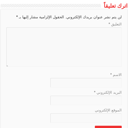
e
n
o
h
d
r
A
g
e
t
L
اترك تعليقاً
T
g
o
a
s
a
p
e
i
r
e
k
t
m
p
لن يتم نشر عنوان بريدك الإلكتروني.
الحقول الإلزامية مشار إليها بـ
*
n
a
r
التعليق
*
k
n
s
l
a
t
e
الاسم
*
البريد الإلكتروني
*
الموقع الإلكتروني