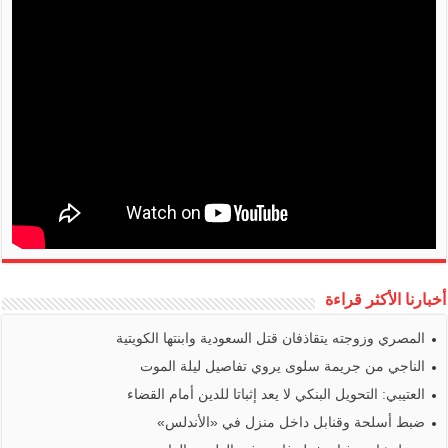
أخبارنا الأكثر قراءة
المصري وزوجته يتقاذفان قتل السعودية وابنتها الكويتية
الناجي من جريمة سلوى يروي تفاصيل ليلة الموت
العتيبي: التحويل البنكي لا يعد إثباتا للدين أمام القضاء
ضبط أسلحة وقنابل داخل منزل في «الأندلس»