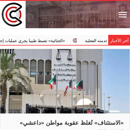
آخر الأخبار
ن خدمته الفعلية
‏«الجنائية» تضبط طبيبا يجري عمليات إجهاض مخالف
«الاستئناف» تُغلظ عقوبة مواطن «داعشي»