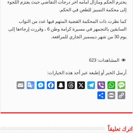
يحترم الحكم ومازال أمامه آخر درجات التقاضي حيث يعتزم اللجوء
إلى محكمة التمييز للطعن في الحكم.
كما نظرت ذات المحكمة القضية المتهم فيها عدد من النواب
السابقين بالتجمهر في مسيرة كرامة وطن 6 ، وقررت إرجاءها إلى
يوم 30 من شهر ديسمبر الجاري للمرافعة.
المشاهدات:
623
أرسل الخبر أو إطبعه عبر أحد هذه الخيارات:
E
G
M
F
S
T
X
T
V
W
M
m
o
e
a
n
h
e
i
h
e
S
P
C
a
o
s
c
a
r
l
b
a
s
h
r
o
i
g
s
e
p
e
e
e
t
s
a
i
p
l
l
e
b
c
a
g
r
s
a
r
n
y
e
n
o
h
d
r
A
g
e
t
L
اترك تعليقاً
T
g
o
a
s
a
p
e