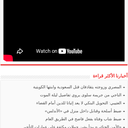
أخبارنا الأكثر قراءة
المصري وزوجته يتقاذفان قتل السعودية وابنتها الكويتية
الناجي من جريمة سلوى يروي تفاصيل ليلة الموت
العتيبي: التحويل البنكي لا يعد إثباتا للدين أمام القضاء
ضبط أسلحة وقنابل داخل منزل في «الأندلس»
ضبط شاب وفتاة بفعل فاضح في الطريق العام
«الأمن الجنائي» يبدأ بشن حملات مكثفة على عمارات التأجير