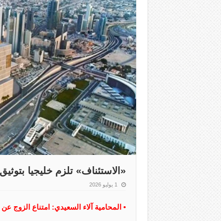
‏«الاستئناف» تلزم خليجيا بتوثيق عقد ز
1 يوليو 2026
• المحامية آلاء السعيدي: امتناع الزوج عن