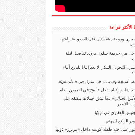
ا الأكثر قراءة
صري وزوجته يتقاذفان قتل السعودية وابنتها
تية
اجي من جريمة سلوى يروي تفاصيل ليلة
ت
تيبي: التحويل البنكي لا يعد إثباتا للدين أمام
ء
 أسلحة وقنابل داخل منزل في «الأندلس»
 شاب وفتاة بفعل فاضح في الطريق العام
أمن الجنائي» يبدأ بشن حملات مكثفة على
ت التأجير
جنيس العقاري في تركيا
ير الواقع المهني
ثور على جثة طفلة كويتية داخل «فريزر» ذويها