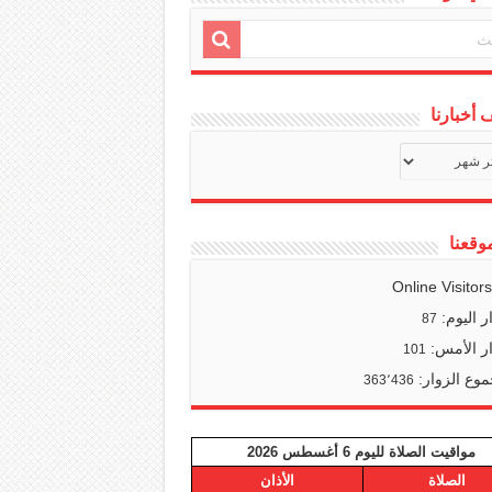
أخبارنا
ف
ا
وقعنا
Online Visitor
ر اليوم:
87
ر الأمس:
101
وع الزوار:
363٬436
مواقيت الصلاة لليوم 6 أغسطس 2026
الصلاة
الأذان