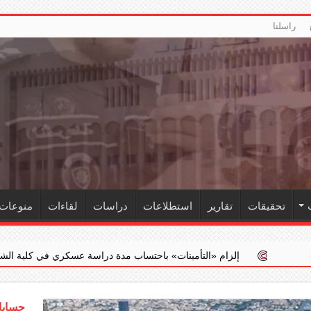
راسلنا
تحقيقات
تقارير
استطلاعات
دراسات
لقاءات
منوعات
 ‏«التأمينات» باحتساب مدة دراسة عسكري في كلية الشرطة ضمن خدمته الفعل
حسابات