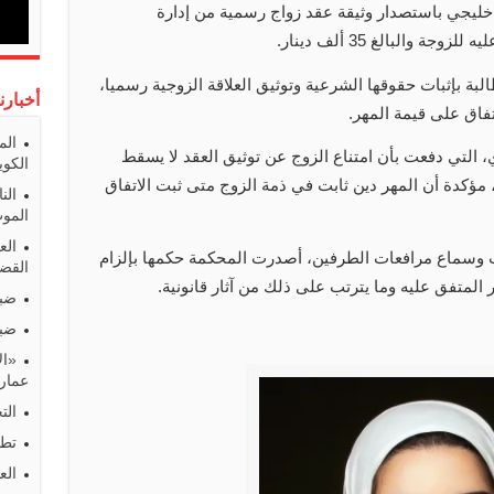
خليجي باستصدار وثيقة عقد زواج رسمية من إدارة
 والبالغ 35 ألف دينار.
بة بإثبات حقوقها الشرعية وتوثيق العلاقة الزوجية رسميا،
أخبارن
فاق على قيمة المهر.
الم
، التي دفعت بأن امتناع الزوج عن توثيق العقد لا يسقط
الكوي
، مؤكدة أن المهر دين ثابت في ذمة الزوج متى ثبت الاتفاق
الن
المو
الع
ت وسماع مرافعات الطرفين، أصدرت المحكمة حكمها بإلزام
القضا
ر المتفق عليه وما يترتب على ذلك من آثار قانونية.
ضبط
ضبط
«ال
عمارا
الت
تطو
الع