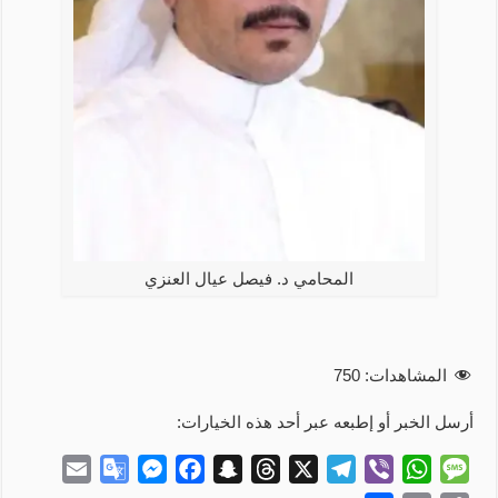
المحامي د. فيصل عيال العنزي
المشاهدات:
750
أرسل الخبر أو إطبعه عبر أحد هذه الخيارات:
E
G
M
F
S
T
X
T
V
W
M
m
o
e
a
n
h
e
i
h
e