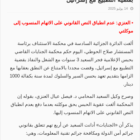
14 يوليو 2025
• العنزي: عدم انطباق النص القانوني على الاتهام المنسوب إلى
موكلتي
ألغت الدائرة الجزائية السادسة في محكمة الاستئناف برئاسة
المستشار صلاح الحوطي، اليوم حكم محكمة الجنايات القاضي
بحبس الإعلامية فجر السعيد 3 سنوات مع الشغل والنفاذ بقضية
التطبيع مع إسرائيل، وقضت مجددا بالامتناع عن النطق بعقابها مع
الزامها بتقديم تعهد بحسن السير والسلوك لمدة سنة بكفالة 1000
دينار.
وصرح وكيل السعيد المحامي د. فيصل عيال العنزي، بقوله إن
المحكمة ألغت عقوبة الحبس بحق موكلته بعدما دفع بعدم انطباق
النص القانوني على الاتهام المنسوب إليها.
يذكر أن ‏«الجنايات» أدانت السعيد عن أربع تهم تتعلق بقانوني
جرائم أمن الدولة ومكافحة جرائم تقنية المعلومات، وهي: