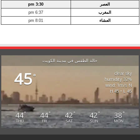
العصر
3:30 pm
المغرب
6:37 pm
العشاء
8:01 pm
حالة الطقس في مدينة الكويت
45
clear sky
°
32% humidity
wind: 1m/s N
H 45 • L 45
44
44
42
42
38
°
°
°
°
°
THU
FRI
SAT
SUN
MON