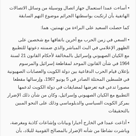
• أساءت عمدا استعمال جهاز اتصال ووسيلة من وسائل الاتصالات
الهاتفية بأن ارتكبت بواسطتها الجرائم موضوع التهم السابقة
كما حصلت السعيد على البراءة من تهمتين، هما:
• السعي في زمن الحرب مع آخرين باتفاقها مع شخصين على
الظهور الإعلامي في البث المباشر والذي ضمنته دعوتها للتطبيع
مع الكيان الصهيوني وإسرائيل بالمخالفة لأحكام القانون 21 لسنة
1964 في شأن القانون الموحد لمقاطعة إسرائيل والمرسوم
بإعلان قيام الحرب الدفاعية بين دولة الكويت والعصابات الصهيونية
في فلسطين المحتلة الصادر في 5 يونيو 1967، وإرسالها مقطعا
مصورا تدعي فيه تعرضها لمضايقات في دولة الكويت لدعمها
التطبيع مع الكيان الصهيوني وإسرائيل، وكان من شأن ذلك الإضرار
بمركز الكويت السياسي والدبلوماسي وذلك على النحو المبين
بالتحقيقات
• أذاعت عمدا في الخارج أخبارا وبيانات وإشاعات كاذبة ومغرضة،
وباشرت نشاطا من شأنه الإضرار بالمصالح القومية للبلاد، بأن