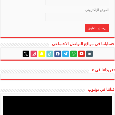
الموقع الإلكتروني
حساباتنا في مواقع التواصل الاجتماعي
instagram
x
snapchat
tiktok
facebook
telegram
whatsapp
youtube
email-
alt
تغريداتنا في x
قناتنا في يوتيوب