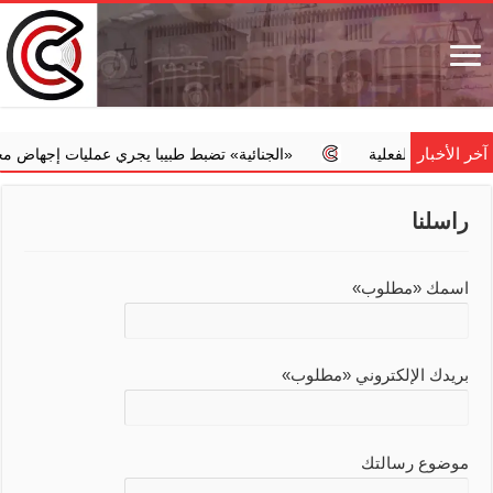
آخر الأخبار
مته الفعلية
‏«الجنائية» تضبط طبيبا يجري عمليات إجهاض مخالفة مقا
راسلنا
اسمك «مطلوب»
بريدك الإلكتروني «مطلوب»
موضوع رسالتك