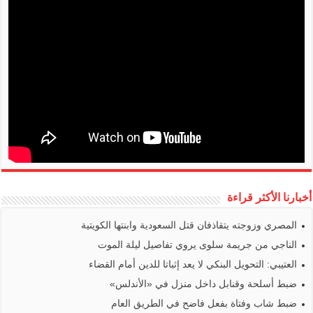
أخبارنا الأكثر قراءة
المصري وزوجته يتقاذفان قتل السعودية وابنتها الكويتية
الناجي من جريمة سلوى يروي تفاصيل ليلة الموت
العتيبي: التحويل البنكي لا يعد إثباتا للدين أمام القضاء
ضبط أسلحة وقنابل داخل منزل في «الأندلس»
ضبط شاب وفتاة بفعل فاضح في الطريق العام