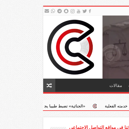
مقالات
‏«الجنائية» تضبط طبيبا يجري عمليات إجهاض مخالفة مقابل مبالغ مالية
نا في مواقع التواصل الاجتماعي