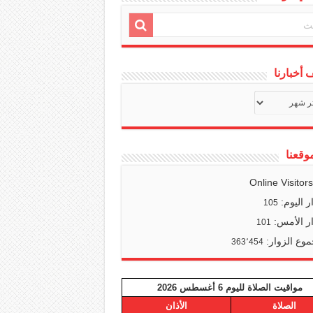
أخبارنا
ف
ا
وقعنا
Online Visitor
ر اليوم:
105
ر الأمس:
101
وع الزوار:
363٬454
مواقيت الصلاة لليوم 6 أغسطس 2026
الصلاة
الأذان