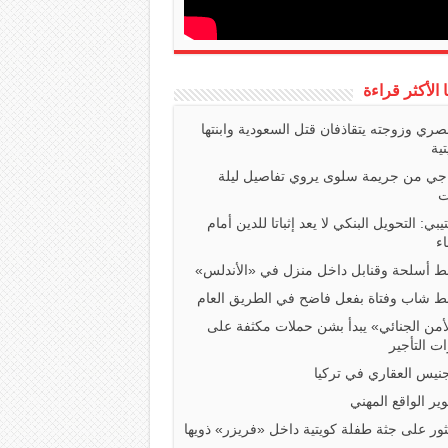
ا الأكثر قراءة
صري وزوجته يتقاذفان قتل السعودية وابنتها
تية
اجي من جريمة سلوى يروي تفاصيل ليلة
ت
تيبي: التحويل البنكي لا يعد إثباتا للدين أمام
ء
 أسلحة وقنابل داخل منزل في «الأندلس»
 شاب وفتاة بفعل فاضح في الطريق العام
أمن الجنائي» يبدأ بشن حملات مكثفة على
ت التأجير
جنيس العقاري في تركيا
ير الواقع المهني
ثور على جثة طفلة كويتية داخل «فريزر» ذويها