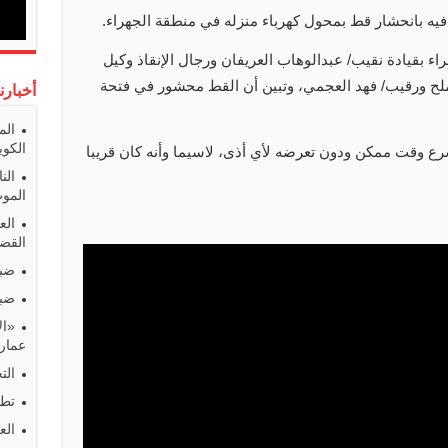
فيه بانحشار قط بمحول كهرباء منزله في منطقة الجهراء.
اء بقيادة نقيب/ عبدالوهاب العريفان ورجال الإنقاذ وكيل
ملح ورقيب/ فهد العجمي، وتبين أن القط محشور في فتحة
أخبارن
الم
الكوي
ع وقت ممكن ودون تعرضه لأي أذى، لاسيما وأنه كان قريبا
الن
المو
الع
القضا
ضبط
ضبط
«ال
عمارا
الت
تطو
الع