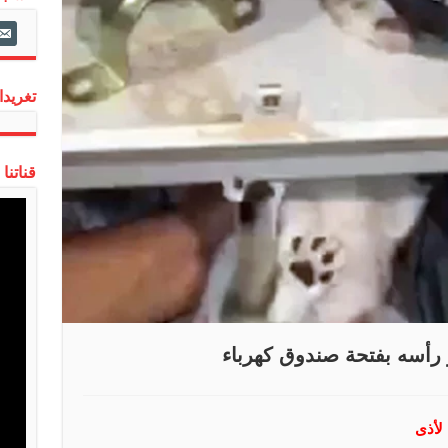
ail-
alt
تغريدات
قناتنا
 رأسه بفتحة صندوق كهرباء
 لأذى