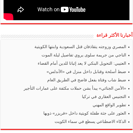
أخبارنا الأكثر قراءة
المصري وزوجته يتقاذفان قتل السعودية وابنتها الكويتية
الناجي من جريمة سلوى يروي تفاصيل ليلة الموت
العتيبي: التحويل البنكي لا يعد إثباتا للدين أمام القضاء
ضبط أسلحة وقنابل داخل منزل في «الأندلس»
ضبط شاب وفتاة بفعل فاضح في الطريق العام
«الأمن الجنائي» يبدأ بشن حملات مكثفة على عمارات التأجير
التجنيس العقاري في تركيا
تطوير الواقع المهني
العثور على جثة طفلة كويتية داخل «فريزر» ذويها
الذكاء الاصطناعي يسطع في سماء الكويت