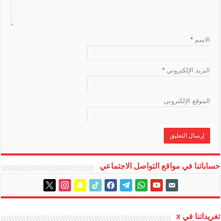
a
t
e
الاسم
*
البريد الإلكتروني
*
الموقع الإلكتروني
حساباتنا في مواقع التواصل الاجتماعي
instagram
x
snapchat
tiktok
facebook
telegram
whatsapp
youtube
email-
alt
تغريداتنا في x