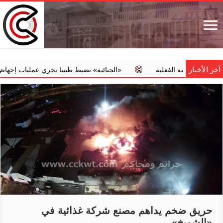
آخر الأخبار
‏«الجنائية» تضبط طبيبا يجري عمليات إجهاض مخالفة مقابل مبالغ مالية
حريق ضخم يداهم مصنع شركة غذائية في
«الشويخ»