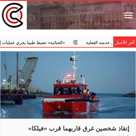
آخر الأخبار
ضمن خدمته الفعلية
‏«الجنائية» تضبط طبيبا يجري عمليات إجهاض مخا
إنقاذ شخصين غرق قاربهما قرب «فيلكا»