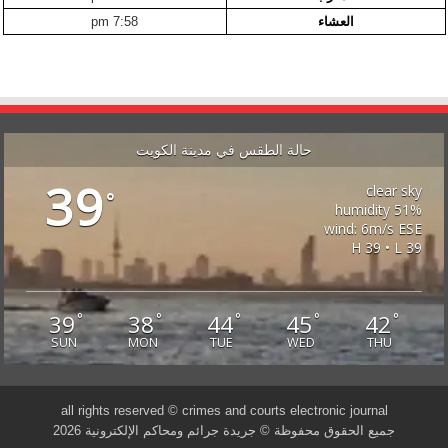
العشاء
7:58 pm
حالة الطقس في مدينة الكويت
39
clear sky
°
51% humidity
wind: 6m/s ESE
H 39 • L 39
39
38
44
45
42
°
°
°
°
°
SUN
MON
TUE
WED
THU
all rights reserved © crimes and courts electronic journal
جميع الحقوق محفوظة © جريدة جرائم ومحاكم الإلكترونية 2026