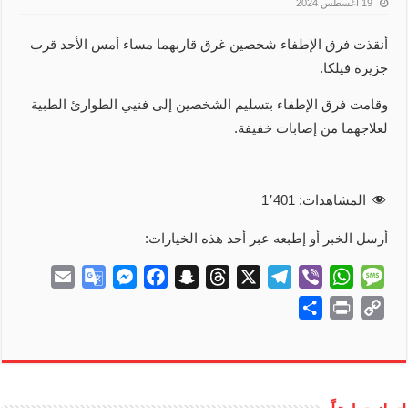
19 أغسطس 2024
أنقذت فرق الإطفاء شخصين غرق قاربهما مساء أمس الأحد قرب
جزيرة فيلكا.
وقامت فرق الإطفاء بتسليم الشخصين إلى فنيي الطوارئ الطبية
لعلاجهما من إصابات خفيفة.
المشاهدات:
1٬401
أرسل الخبر أو إطبعه عبر أحد هذه الخيارات:
E
G
M
F
S
T
X
T
V
W
M
m
o
e
a
n
h
e
i
h
e
S
P
C
a
o
s
c
a
r
l
b
a
s
h
r
o
i
g
s
e
p
e
e
e
t
s
a
i
p
l
l
e
b
c
a
g
r
s
a
r
n
y
e
n
o
h
d
r
A
g
e
t
L