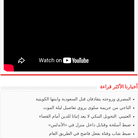
أخبارنا الأكثر قراءة
المصري وزوجته يتقاذفان قتل السعودية وابنتها الكويتية
الناجي من جريمة سلوى يروي تفاصيل ليلة الموت
العتيبي: التحويل البنكي لا يعد إثباتا للدين أمام القضاء
ضبط أسلحة وقنابل داخل منزل في «الأندلس»
ضبط شاب وفتاة بفعل فاضح في الطريق العام