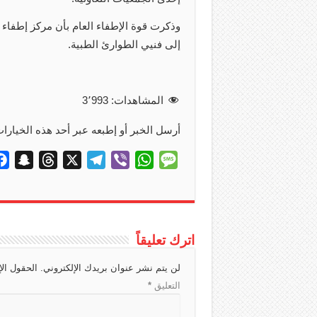
وذكرت قوة الإطفاء العام بأن مركز إطفا
إلى فنيي الطوارئ الطبية.
المشاهدات:
3٬993
أرسل الخبر أو إطبعه عبر أحد هذه الخيارات
S
T
X
T
V
W
M
n
h
e
i
h
e
a
r
l
b
a
s
p
e
e
e
t
s
c
a
g
r
s
a
اترك تعليقاً
h
d
r
A
g
لن يتم نشر عنوان بريدك الإلكتروني.
الحقول الإ
a
s
a
p
e
التعليق
*
t
m
p