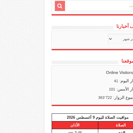
أخبارنا
ف
ا
وقعنا
Online Visitor
ر اليوم:
41
ر الأمس:
101
وع الزوار:
363٬722
مواقيت الصلاة لليوم 9 أغسطس 2026
الصلاة
الأذان
الفجر
3:46 am