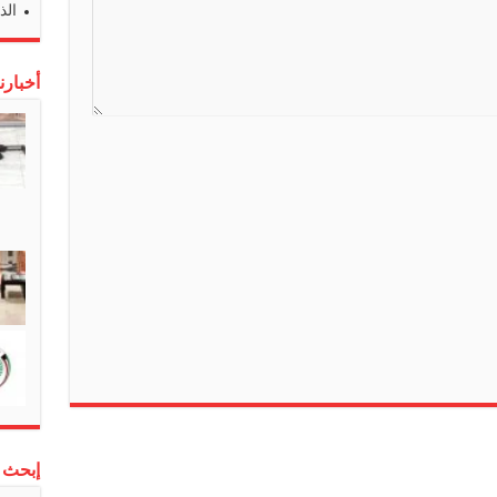
الذ
n
s
l
أخبارن
a
t
e
إبحث 