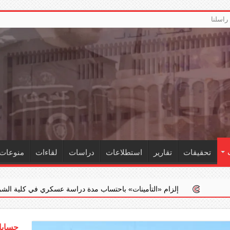
راسلنا
تحقيقات
تقارير
استطلاعات
دراسات
لقاءات
منوعات
زام ‏«التأمينات» باحتساب مدة دراسة عسكري في كلية الشرطة ضمن خدمته ال
حسابات