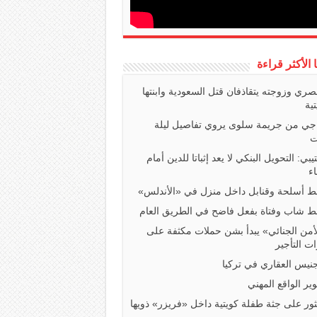
ا الأكثر قراءة
صري وزوجته يتقاذفان قتل السعودية وابنتها
تية
اجي من جريمة سلوى يروي تفاصيل ليلة
ت
تيبي: التحويل البنكي لا يعد إثباتا للدين أمام
ء
 أسلحة وقنابل داخل منزل في «الأندلس»
 شاب وفتاة بفعل فاضح في الطريق العام
أمن الجنائي» يبدأ بشن حملات مكثفة على
ت التأجير
جنيس العقاري في تركيا
ير الواقع المهني
ثور على جثة طفلة كويتية داخل «فريزر» ذويها