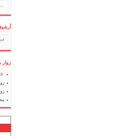
أرشيف 
أرشي
أخبارن
زوار م
s:
0
زوا
زوا
مجم