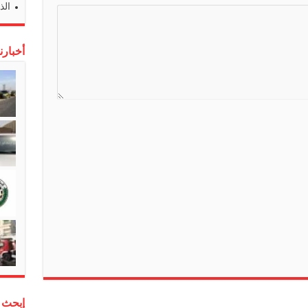
الذ
a
r
n
أخبارن
s
l
a
t
e
إبحث 