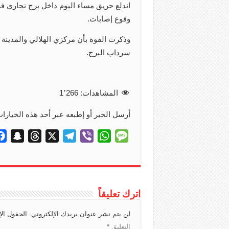
اندلع حريق مساء اليوم داخل برج تجاري ف
وقوع إصابات.
وذكرت القوة بأن مركزي الهلالي والمدينة
سرداب البرج.
المشاهدات:
1٬266
أرسل الخبر أو إطبعه عبر أحد هذه الخيارات
S
T
X
T
V
W
M
n
h
e
i
h
e
a
r
l
b
a
s
p
e
e
e
t
s
c
a
g
r
s
a
اترك تعليقاً
h
d
r
A
g
لن يتم نشر عنوان بريدك الإلكتروني.
الحقول الإ
a
s
a
p
e
التعليق
*
t
m
p