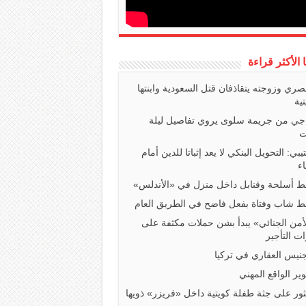
ا الأكثر قراءة
صري وزوجته يتقاذفان قتل السعودية وابنتها
تية
اجي من جريمة سلوى يروي تفاصيل ليلة
ت
تيبي: التحويل البنكي لا يعد إثباتا للدين أمام
ء
 أسلحة وقنابل داخل منزل في «الأندلس»
 شاب وفتاة بفعل فاضح في الطريق العام
أمن الجنائي» يبدأ بشن حملات مكثفة على
ت التأجير
جنيس العقاري في تركيا
ير الواقع المهني
ثور على جثة طفلة كويتية داخل «فريزر» ذويها