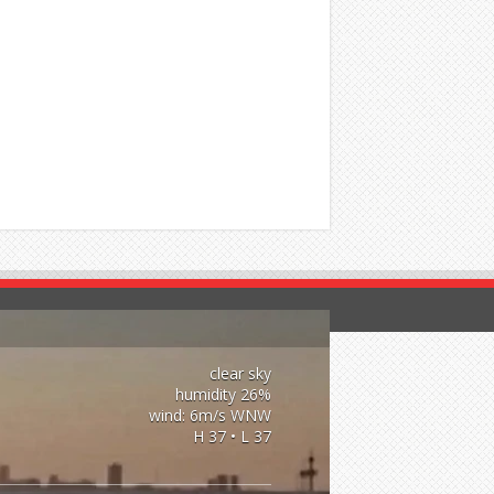
clear sky
26% humidity
wind: 6m/s WNW
H 37 • L 37