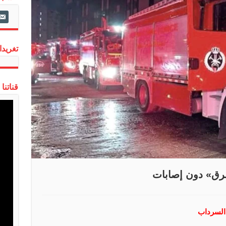
ail-
alt
تغريدات
قناتنا
رق» دون إصابات
 السرداب