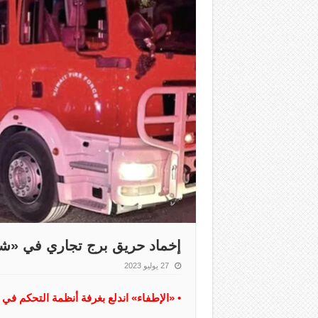
إخماد حريق برج تجاري في «ش
27 يوليو 2023
• «الإطفاء» اندلع بغرفة أنظمة التحكم في