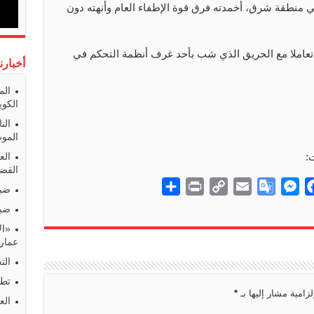
ي منطقة شرق، أخمدته فرق قوة الإطفاء العام وأنهته دون
 تعاملا مع الحريق الذي شب بأحد غرف أنظمة التحكم في
أخبارن
الم
الكوي
الن
المو
:
الع
القضا
S
P
C
E
G
M
F
ضبط
h
r
o
m
o
e
a
ضبط
a
i
p
a
o
s
c
«ال
r
n
y
i
g
s
e
عمارا
e
t
L
l
l
e
b
الت
i
e
n
o
تطو
لزامية مشار إليها بـ
*
n
T
g
o
الع
k
r
e
k