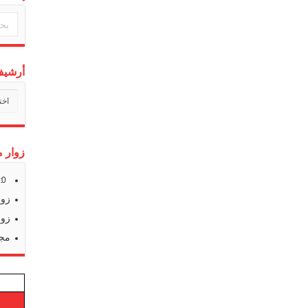
أرشيف 
أرشي
أخبارن
زوار م
s:
0
زوا
زوا
مجم