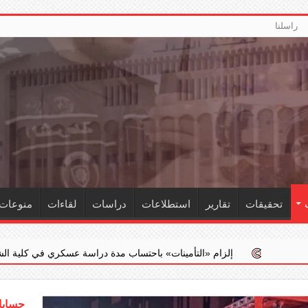
راسلنا
تحقيقات
تقارير
استطلاعات
دراسات
لقاءات
منوعات
زام ‏«التأمينات» باحتساب مدة دراسة عسكري في كلية الشرطة ضمن خدمته الف
حسابات