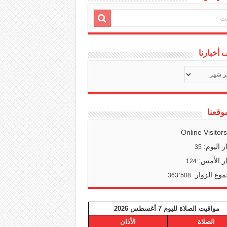
أخبارنا
ف
ا
وقعنا
Online Visitor
ر اليوم:
35
ر الأمس:
124
وع الزوار:
363٬508
مواقيت الصلاة لليوم 7 أغسطس 2026
الصلاة
الأذان