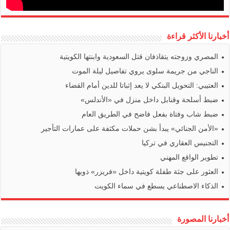
أخبارنا الأكثر قراءة
المصري وزوجته يتقاذفان قتل السعودية وابنتها الكويتية
الناجي من جريمة سلوى يروي تفاصيل ليلة الموت
العتيبي: التحويل البنكي لا يعد إثباتا للدين أمام القضاء
ضبط أسلحة وقنابل داخل منزل في «الأندلس»
ضبط شاب وفتاة بفعل فاضح في الطريق العام
«الأمن الجنائي» يبدأ بشن حملات مكثفة على عمارات التأجير
التجنيس العقاري في تركيا
تطوير الواقع المهني
العثور على جثة طفلة كويتية داخل «فريزر» ذويها
الذكاء الاصطناعي يسطع في سماء الكويت
أخبارنا المصورة