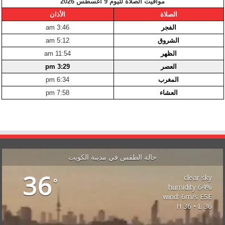
مواقيت الصلاة لليوم 9 أغسطس 2026
الصلاة
الأذان
الفجر
3:46 am
الشروق
5:12 am
الظهر
11:54 am
العصر
3:29 pm
المغرب
6:34 pm
العشاء
7:58 pm
حالة الطقس في مدينة الكويت
36
clear sky
°
64% humidity
wind: 6m/s ESE
H 36 • L 36