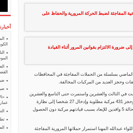
وعية المفاجئة لضبط الحركة المرورية والحفاظ على
أخبارن
الم
الكوي
لى ضرورة الالتزام بقوانين المرور أثناء القيادة
الن
المو
الع
القضا
ع الماضي بسلسلة من الحملات المفاجئة في المحافظات
ضبط
ات وحجز العديد من المركبات المخالفة.
ضبط
قت في الثالث والعشرين واستمرت حتى التاسع والعشرين
«ال
من الشهر الجاري، بتحرير 48148 مخالفة وحجز 431 مركبة مطلوبة وإدخال 27 شخصا إلى نظارة
عمارا
المرور لارتكابهم عدة مخالفات جسيمة، وإحالة 5 وافدين للإبعاد بسبب قيادتهم مركبة دون الحصول
الت
تطو
الع
للواء عبدالله المهنا استمرار حملاتها المرورية المفاجئة