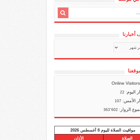
أخبارنا
ف
ا
وقعنا
Online Visitor
ر اليوم:
22
ر الأمس:
107
وع الزوار:
363٬602
مواقيت الصلاة لليوم 8 أغسطس 2026
الصلاة
الأذان