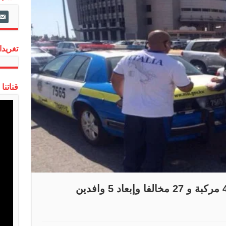
ail-
alt
تغريدات
قناتنا
تحرير 48148 مخالفة وحجز 431 مركبة و 27 مخالفا وإبعاد 5 وافدين