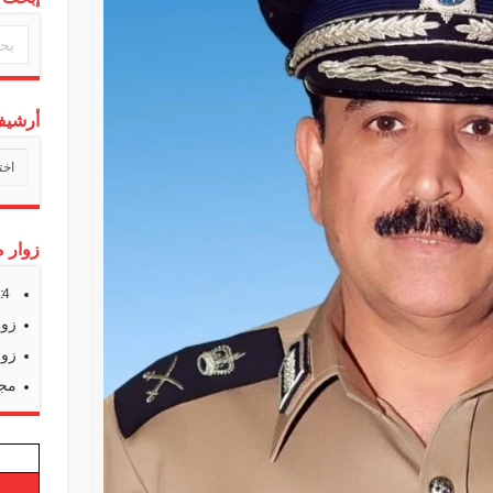
أرشيف 
أرشي
أخبارن
زوار م
s:
4
زوا
زوا
مجم