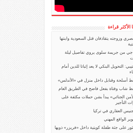
ا الأكثر قراءة
صري وزوجته يتقاذفان قتل السعودية وابنتها
تية
اجي من جريمة سلوى يروي تفاصيل ليلة
ت
تيبي: التحويل البنكي لا يعد إثباتا للدين أمام
ء
 أسلحة وقنابل داخل منزل في «الأندلس»
 شاب وفتاة بفعل فاضح في الطريق العام
أمن الجنائي» يبدأ بشن حملات مكثفة على
ت التأجير
جنيس العقاري في تركيا
ير الواقع المهني
ثور على جثة طفلة كويتية داخل «فريزر» ذويها