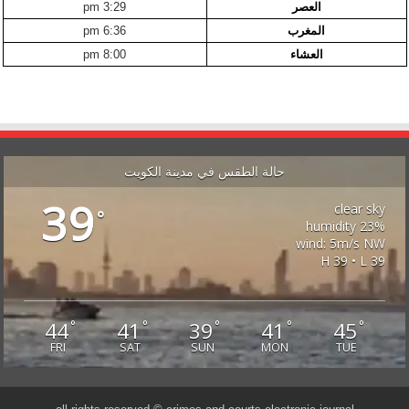
العصر
3:29 pm
المغرب
6:36 pm
العشاء
8:00 pm
حالة الطقس في مدينة الكويت
39
clear sky
°
23% humidity
wind: 5m/s NW
H 39 • L 39
44
41
39
41
45
°
°
°
°
°
FRI
SAT
SUN
MON
TUE