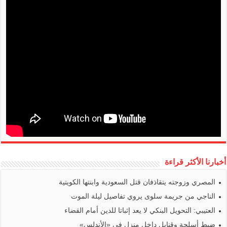
أخبارنا الأكثر قراءة
المصري وزوجته يتقاذفان قتل السعودية وابنتها الكويتية
الناجي من جريمة سلوى يروي تفاصيل ليلة الموت
العتيبي: التحويل البنكي لا يعد إثباتا للدين أمام القضاء
ضبط أسلحة وقنابل داخل منزل في «الأندلس»