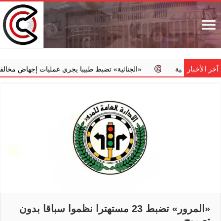
آخر الأخبار
ة
‏«الجنائية» تضبط طبيبا يجري عمليات إجهاض مخالفة مقابل مبالغ م
«المرور» تضبط 23 مستهترا نظموا سباقا بدون
تصريح