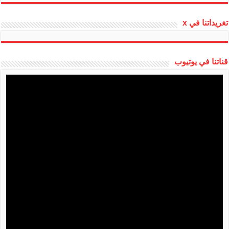
تغريداتنا في x
قناتنا في يوتيوب