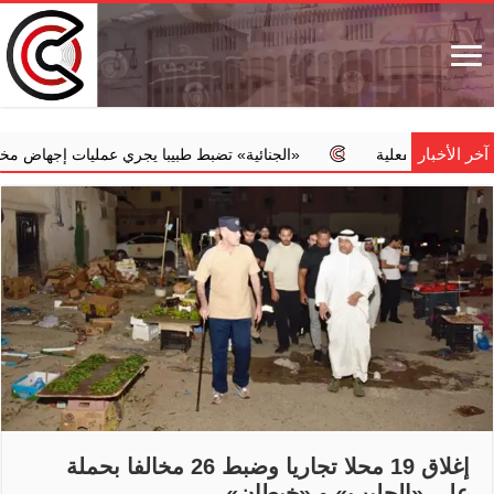
آخر الأخبار
الفعلية
‏«الجنائية» تضبط طبيبا يجري عمليات إجهاض مخالفة مقابل م
إغلاق 19 محلا تجاريا وضبط 26 مخالفا بحملة
على ‏«الجليب» و ‏«خيطان»