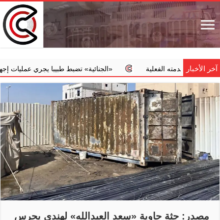
آخر الأخبار
ن خدمته الفعلية
‏«الجنائية» تضبط طبيبا يجري عمليات إجهاض مخالف
مصدر: جثة حاوية «سعد العبدالله» لهندي يحرس