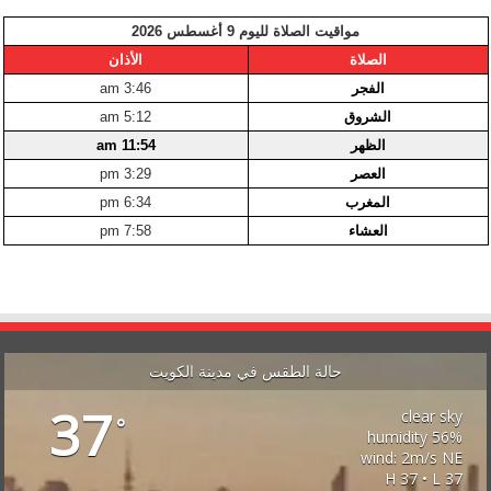
مواقيت الصلاة لليوم 9 أغسطس 2026
الصلاة
الأذان
الفجر
3:46 am
الشروق
5:12 am
الظهر
11:54 am
العصر
3:29 pm
المغرب
6:34 pm
العشاء
7:58 pm
حالة الطقس في مدينة الكويت
37
clear sky
°
56% humidity
wind: 2m/s NE
H 37 • L 37