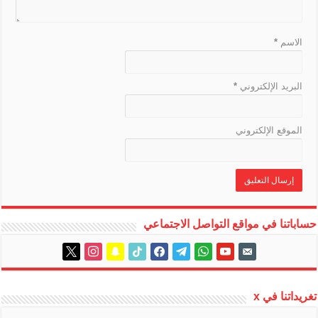
t
e
الاسم
*
البريد الإلكتروني
*
الموقع الإلكتروني
حساباتنا في مواقع التواصل الاجتماعي
instagram
x
snapchat
tiktok
facebook
telegram
whatsapp
youtube
email-
alt
تغريداتنا في x