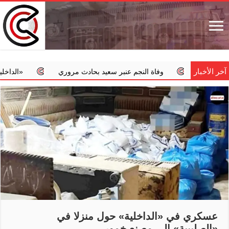
آخر الأخبار
وفاة النجم عنبر سعيد بحادث مروري
‏«الداخلية»: استمرار الحملة الأم
عسكري في «الداخلية» حول منزلا في
«الصليبية» إلى مصنع خمور