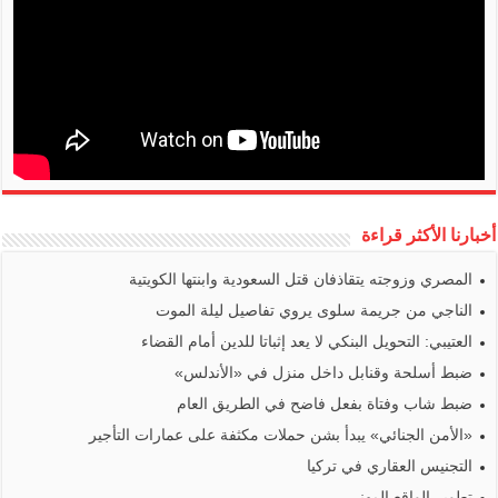
أخبارنا الأكثر قراءة
المصري وزوجته يتقاذفان قتل السعودية وابنتها الكويتية
الناجي من جريمة سلوى يروي تفاصيل ليلة الموت
العتيبي: التحويل البنكي لا يعد إثباتا للدين أمام القضاء
ضبط أسلحة وقنابل داخل منزل في «الأندلس»
ضبط شاب وفتاة بفعل فاضح في الطريق العام
«الأمن الجنائي» يبدأ بشن حملات مكثفة على عمارات التأجير
التجنيس العقاري في تركيا
تطوير الواقع المهني