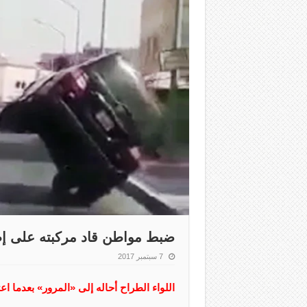
ضبط مواطن قاد مركبته على إط
7 سبتمبر 2017
اللواء الطراح أحاله إلى «المرور» بعدما اع