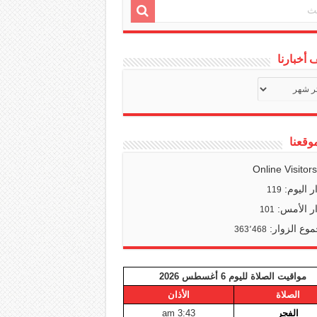
أخبارنا
ف
ا
وقعنا
Online Visitor
ر اليوم:
119
ر الأمس:
101
وع الزوار:
363٬468
مواقيت الصلاة لليوم 6 أغسطس 2026
الصلاة
الأذان
الفجر
3:43 am