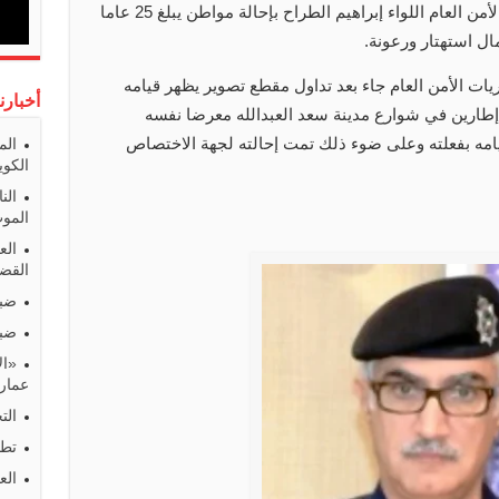
أمر وكيل وزارة الداخلية المساعد لشؤون الأمن العام اللواء إبراهيم الطراح بإحالة مواطن يبلغ 25 عاما
مال استهتار ورعونة.
ت الأمن العام جاء بعد تداول مقطع تصوير يظهر قيامه
أخبارن
إطارين في شوارع مدينة سعد العبدالله معرضا نفسه
يامه بفعلته وعلى ضوء ذلك تمت إحالته لجهة الاختصاص
الم
الكوي
الن
المو
الع
القضا
ضبط
ضبط
«ال
عمارا
الت
تطو
الع