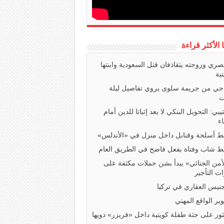
ا الأكثر قراءة
صري وزوجته يتقاذفان قتل السعودية وابنتها
تية
اجي من جريمة سلوى يروي تفاصيل ليلة
ت
تيبي: التحويل البنكي لا يعد إثباتا للدين أمام
ء
 أسلحة وقنابل داخل منزل في «الأندلس»
 شاب وفتاة بفعل فاضح في الطريق العام
أمن الجنائي» يبدأ بشن حملات مكثفة على
ت التأجير
جنيس العقاري في تركيا
ير الواقع المهني
ثور على جثة طفلة كويتية داخل «فريزر» ذويها