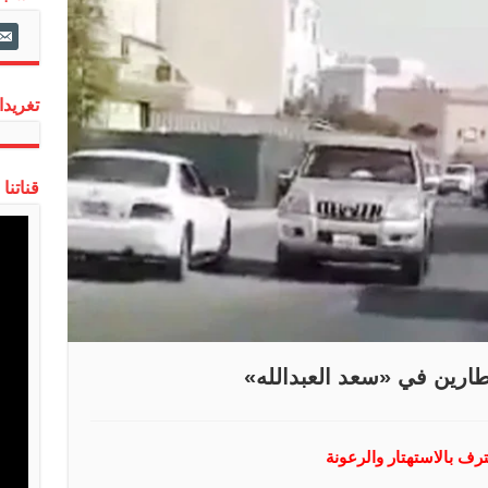
ail-
alt
تغريدات
قناتنا
ارين في «سعد العبدالله»
ترف بالاستهتار والرعونة