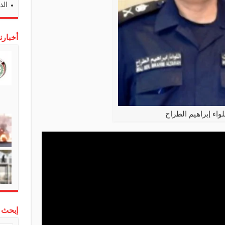
الذ
أخبارن
لواء إبراهيم الطراح
إبحث 