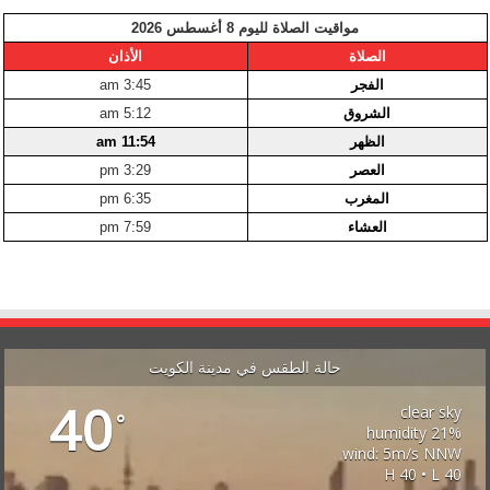
مواقيت الصلاة لليوم 8 أغسطس 2026
الصلاة
الأذان
الفجر
3:45 am
الشروق
5:12 am
الظهر
11:54 am
العصر
3:29 pm
المغرب
6:35 pm
العشاء
7:59 pm
حالة الطقس في مدينة الكويت
40
clear sky
°
21% humidity
wind: 5m/s NNW
H 40 • L 40