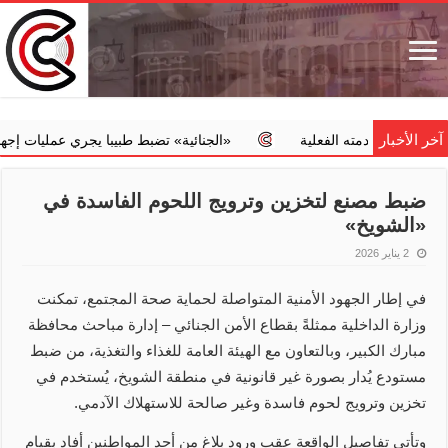
آخر الأخبار
ن خدمته الفعلية
‏«الجنائية» تضبط طبيبا يجري عمليات إجهاض مخالف
ضبط مصنع لتخزين وترويج اللحوم الفاسدة في
‏«الشويخ»
2 يناير 2026
في إطار الجهود الأمنية المتواصلة لحماية صحة المجتمع، تمكنت
وزارة الداخلية ممثلةً بقطاع الأمن الجنائي – إدارة مباحث محافظة
مبارك الكبير، وبالتعاون مع الهيئة العامة للغذاء والتغذية، من ضبط
مستودع يُدار بصورة غير قانونية في منطقة الشويخ، يُستخدم في
تخزين وترويج لحوم فاسدة وغير صالحة للاستهلاك الآدمي.
وتأتي تفاصيل الواقعة عقب ورود بلاغ من أحد المواطنين أفاد بقيام