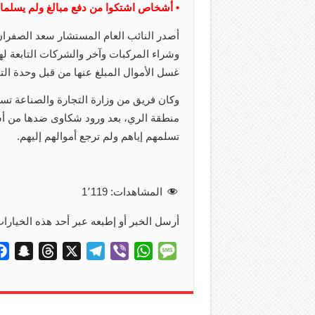
• أشخاص اشتكوا من دفع مبالغ ولم يسلما
أصدر النائب العام المستشار سعد الصفران
وشراء المركبات وآخر والشركات التابعة لهما
غسل الأموال المبلغ عنها من قبل وحدة التح
وكان فريق من وزارة التجارة والصناعة تسا
منطقة الري، بعد ورود شكاوى ضدها من أشخا
تسلمهم إياهم ولم ترجع أموالهم إليهم.
المشاهدات:
1٬119
أرسل الخبر أو إطبعه عبر أحد هذه الخيارات
S
T
X
T
V
W
M
n
h
e
i
h
e
a
r
l
b
a
s
p
e
e
e
t
s