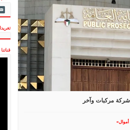
ail-
alt
تغريدات
قناتنا
 شركة مركبات وآخر
 أموال»