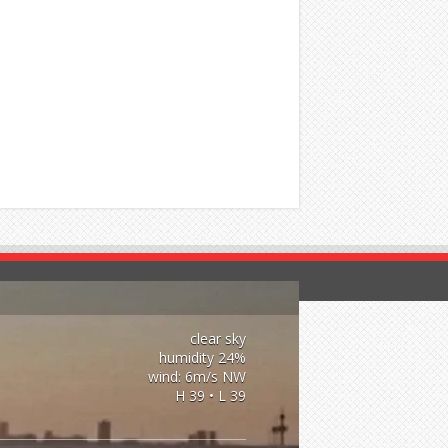
clear sky
24% humidity
wind: 6m/s NW
H 39 • L 39