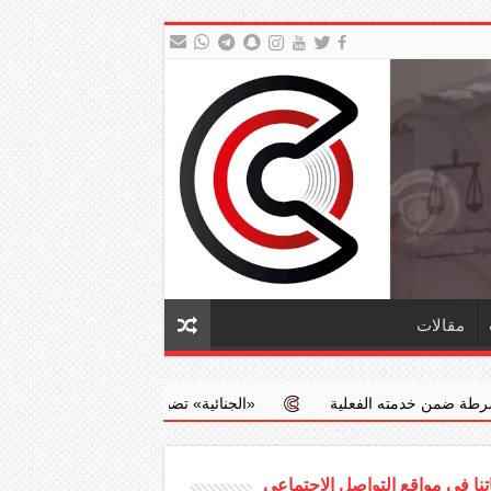
مقالات
لفعلية
‏«الجنائية» تضبط طبيبا يجري عمليات إجهاض مخالفة مقابل مب
نا في مواقع التواصل الاجتماعي