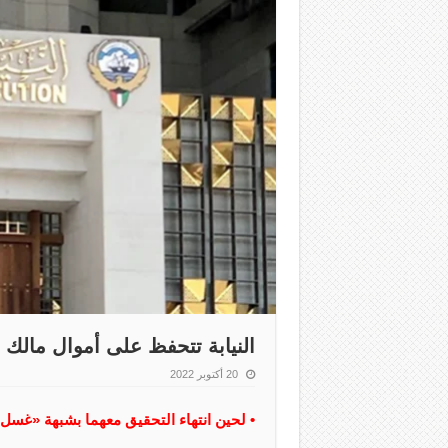
النيابة تتحفظ على أموال مالك
20 أكتوبر 2022
• لحين انتهاء التحقيق معهما بشبهة «غسل