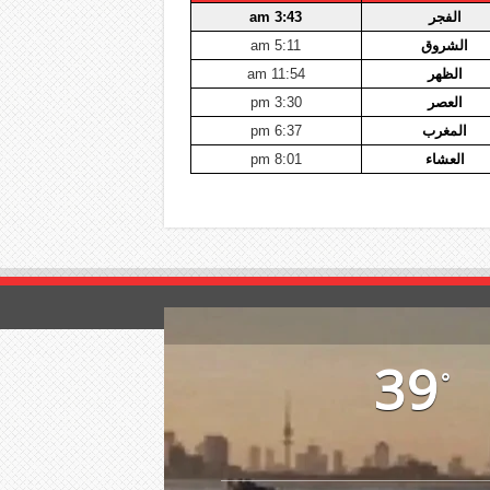
الفجر
3:43 am
الشروق
5:11 am
الظهر
11:54 am
العصر
3:30 pm
المغرب
6:37 pm
العشاء
8:01 pm
39
°