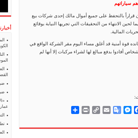
هم سياراتهم
 قراراً بالتحفظ على جميع أموال مالك إحدى شركات بيع
 لحين الانتهاء من التحقيقات التي تجريها النيابة بوقائع
أخبارن
ريات المالية.
الم
نده قوة أمنية قد أغلق مساء اليوم مقر الشركة الواقع في
الكوي
ص أفادوا بدفع مبالغ لها لشراء مركبات إلا أنها لم
الن
المو
الع
القضا
ضبط
ضبط
:
«ال
عمارا
S
P
C
E
G
M
F
الت
h
r
o
m
o
e
a
تطو
a
i
p
a
o
s
c
الع
r
n
y
i
g
s
e