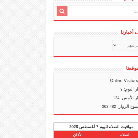
أخبارنا
ف
ا
وقعنا
Online Visitor
ر اليوم:
9
ر الأمس:
124
وع الزوار:
363٬482
مواقيت الصلاة لليوم 7 أغسطس 2026
الصلاة
الأذان