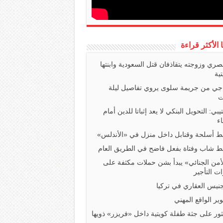
ا الأكثر قراءة
صري وزوجته يتقاذفان قتل السعودية وابنتها
تية
اجي من جريمة سلوى يروي تفاصيل ليلة
ت
تيبي: التحويل البنكي لا يعد إثباتا للدين أمام
ء
 أسلحة وقنابل داخل منزل في «الأندلس»
 شاب وفتاة بفعل فاضح في الطريق العام
أمن الجنائي» يبدأ بشن حملات مكثفة على
ت التأجير
جنيس العقاري في تركيا
ير الواقع المهني
ثور على جثة طفلة كويتية داخل «فريزر» ذويها