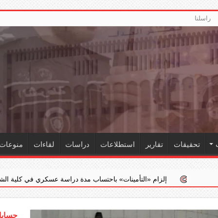
راسلنا
تحقيقات
تقارير
استطلاعات
دراسات
لقاءات
منوعات
لزام ‏«التأمينات» باحتساب مدة دراسة عسكري في كلية الشرطة ضمن خدمته ا
حسابات