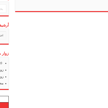
أرشيف 
أرشي
أخبارن
زوار م
s:
0
زوا
زوا
مجم