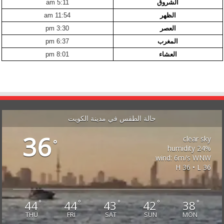
الشروق
5:11 am
الظهر
11:54 am
العصر
3:30 pm
المغرب
6:37 pm
العشاء
8:01 pm
حالة الطقس في مدينة الكويت
36
clear sky
°
24% humidity
wind: 6m/s WNW
H 36 • L 36
44
44
43
42
38
°
°
°
°
°
THU
FRI
SAT
SUN
MON