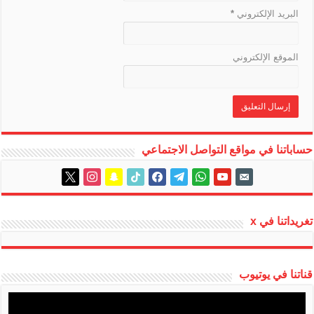
البريد الإلكتروني
*
الموقع الإلكتروني
حساباتنا في مواقع التواصل الاجتماعي
instagram
x
snapchat
tiktok
facebook
telegram
whatsapp
youtube
email-
alt
تغريداتنا في x
قناتنا في يوتيوب