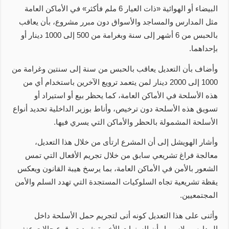
البيضاء أو الهوائية «ذات العيار 6 ملم فأكثر» في الأماكن العامة
مثل المدارس والمساجد والأسواق دون مبرر مشروع، بأن يعاقب
بالحبس من 6 أشهر إلى سنة وبغرامة من 500 إلى 1000 دينار أو
بإحداهما.
وأضاف بأن التعديل يعاقب بالحبس من سنة إلى سنتين وغرامة من
1000 إلى 2000 دينار لمن يتعمد ترويع الآخرين باستخدام أي من
هذه الأسلحة في الأماكن العامة، كما يحظر بيع أو استيراد أو
تسويق هذه الأسلحة دون ترخيص، وأناط بوزير الداخلية تحديد أنواع
الأسلحة المشمولة بالحظر والأماكن التي يسري فيها.
وأشار الهويشل إلى أن المشرع ارتأى من خلال هذا التعديل،
معالجة فراغ تشريعي سابق من خلال تجريم الأفعال التي تمس
الشعور بالأمن في الأماكن العامة، بما يرسخ هيبة القانون ويعكس
يقظة تشريعية تجاه السلوكيات المستجدة التي تهدد السلم والأمن
المجتمعيين.
وأثنى على هذا التعديل كونه أتى لتجريم حمل الأسلحة داخل
المدارس، لاسيما وأن السنوات الأخيرة شهدت وقوع حالات عنف