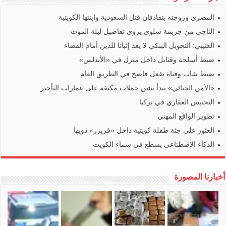
المصري وزوجته يتقاذفان قتل السعودية وابنتها الكويتية
الناجي من جريمة سلوى يروي تفاصيل ليلة الموت
العتيبي: التحويل البنكي لا يعد إثباتا للدين أمام القضاء
ضبط أسلحة وقنابل داخل منزل في «الأندلس»
ضبط شاب وفتاة بفعل فاضح في الطريق العام
«الأمن الجنائي» يبدأ بشن حملات مكثفة على عمارات التأجير
التجنيس العقاري في تركيا
تطوير الواقع المهني
العثور على جثة طفلة كويتية داخل «فريزر» ذويها
الذكاء الاصطناعي يسطع في سماء الكويت
أخبارنا المصورة