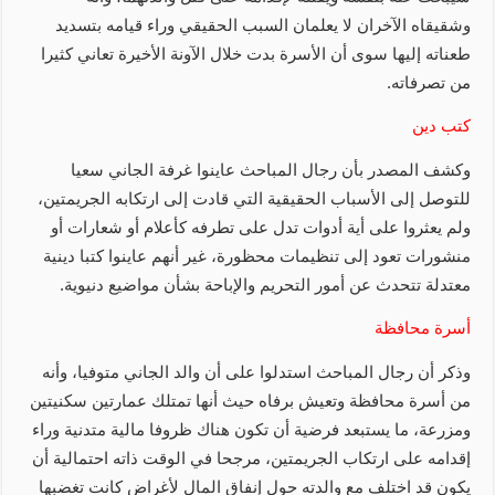
وشقيقاه الآخران لا يعلمان السبب الحقيقي وراء قيامه بتسديد
طعناته إليها سوى أن الأسرة بدت خلال الآونة الأخيرة تعاني كثيرا
من تصرفاته.
كتب دين
وكشف المصدر بأن رجال المباحث عاينوا غرفة الجاني سعيا
للتوصل إلى الأسباب الحقيقية التي قادت إلى ارتكابه الجريمتين،
ولم يعثروا على أية أدوات تدل على تطرفه كأعلام أو شعارات أو
منشورات تعود إلى تنظيمات محظورة، غير أنهم عاينوا كتبا دينية
معتدلة تتحدث عن أمور التحريم والإباحة بشأن مواضيع دنيوية.
أسرة محافظة
وذكر أن رجال المباحث استدلوا على أن والد الجاني متوفيا، وأنه
من أسرة محافظة وتعيش برفاه حيث أنها تمتلك عمارتين سكنيتين
ومزرعة، ما يستبعد فرضية أن تكون هناك ظروفا مالية متدنية وراء
إقدامه على ارتكاب الجريمتين، مرجحا في الوقت ذاته احتمالية أن
يكون قد اختلف مع والدته حول إنفاق المال لأغراض كانت تغضبها