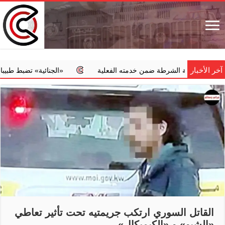
آخر الأخبار
ية الشرطة ضمن خدمته الفعلية
‏«الجنائية» تضبط طبيبا يجري عمليا
القاتل السوري ارتكب جريمتيه تحت تأثير تعاطي
«الشبو» و «الكيميكال»