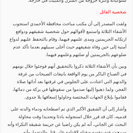
سلوكياته وكثرة خروجه من المنزل والمبيت في خارجه.
شخصية القاتل
ولفت المصدر إلى أن مكتب مباحث محافظة الأحمدي استجوب
الأشقاء الثلاثة واستمع لأقوالهم حول شخصية شقيقهم ودوافع
ارتكابه الجريمتين ومدى علمهم فيهما، وقام بالتحفظ عليهم لدواع
أمنية إلى حين وفاة شقيقهم حيث أخلى سبيلهم بعدما تأكد عدم
ضلوعهم بالجريمتين أو صلتهم وعلمهم فيهما.
وبين بأن الأشقاء الثلاثة ذكروا بالتحقيق أنهم فوجئوا خلال نومهم
في الصباح الباكر من يوم الواقعة بانبعاث الصيحات من غرفة
والدتهم التي اعتادت على الجلوس في غرفتها بعد أدائها صلاة
الفجر، ولما ذهبوا إليها صدموا من سقوطها في بركة من دمائها،
فقاموا بإبلاغ الجهات المختصة وحاولوا إسعافها بلا جدوى.
وأشار إلى أن الشقيق الأكبر الذي تم اصطحابه ودماء والدته على
قدميه، كان قد قرر خلال استجوابه بادئا وتحديدا وقت محاولة
البحث عن الجاني، أنه لم يكن راضيا عن جريمة شقيقه النكراء وأنه
سيبحث عنه بنفسه ويقتله لإقدامه على قتل والدتهما، وأنه