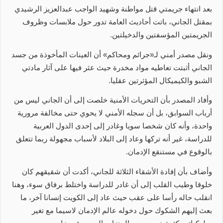
بعد انتهاء جريمتي قتل مواطنة وشهيد الواجب عبدالعزيز الرشيدي
بمقتل الجاني، باتت أحاديث العامة تدور حول ملابسات وظروف
الجريمتين المؤسفتين والدخيلتين.
ونقل مصدر أمني لـ«جرائم ومحاكم» أن العينات المأخوذة من جسد
الجاني أثبتت تعاطيه مواد مخدرة حيث عثر فيها على آثار مادتي
الشبو والكيميكال المؤثرتين عقليا.
وأفاد المصدر بأن التحريات الأمنية خلصت إلى أن الجاني ليس من
أرباب السوابق، بل أن سجله الأمني لا يحوي حتى مخالفة مرورية
واحدة، وأنه كان شخصا سويا وغادر إلى إحدى الدول العربية
للدراسة، غير أنه تركها وعاد إلى البلاد لأسباب مجهولة ربما تتعلق
بالوقوع في مستنقع الإدمان.
وأضاف بأن إفادة الأشقاء الثلاثة للجاني، أكدت أن شقيقهم كان
خلوقا وطيب القلب إلى أن غادر للدراسة واختلط برفاق سوء، وهنا
انقلب حاله رأسا على عقب حيث عاد إلى الكويت إنسانا آخر، ما
بعث إليهم الشكوك حول دخوله عالم الإدمان لاسيما مع تغير