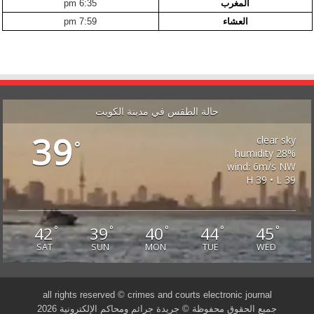
المغرب
6:35 pm
العشاء
7:59 pm
حالة الطقس في مدينة الكويت
39
clear sky
°
28% humidity
wind: 6m/s NW
H 39 • L 39
42
39
40
44
45
°
°
°
°
°
SAT
SUN
MON
TUE
WED
all rights reserved © crimes and courts electronic journal
جميع الحقوق محفوظة © جريدة جرائم ومحاكم الإلكترونية 2026