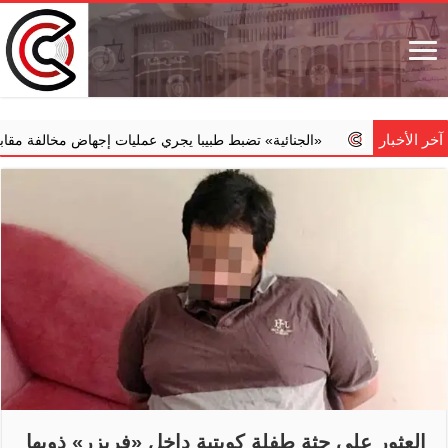
آخر الأخبار
‏«الجنائية» تضبط طبيبا يجري عمليات إجهاض مخالفة مقابل مبالغ مالية
العثور على جثة طفلة كويتية داخل «فريزر» ذويها