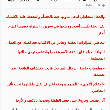
29 مايو 2016
والدها المتعاطي ادعى تناولها حبة بالخطأ.. والتحفظ عليه للاشتباه
لف الجثة بكيس أسود ووضعها في «فريزر» اشتراه خصيصا قبل 5
أيام
يتعاطي المؤثرات العقلية ويعاني من الاكتئاب بعد فصله عن العمل
اللواء الطباخ عاين شقة الأسرة فجرا واكتشف تردي حالتها
المعيشية
«معلومات خاصة» لرجال المباحث قادت لاكتشاف الواقعة رغم
تعقيدها
«الإعلام الأمني» : المتهم وزوجته اعتراف بقتل طفلتهما تحت تأثير
التعاطي
آثار تعذيب وحروق على جسد الطفلة وتحديدا بالكتف والأرجل
ألقى رجال الإدارة العامة للمباحث الجنائية بقيادة مديرها اللواء