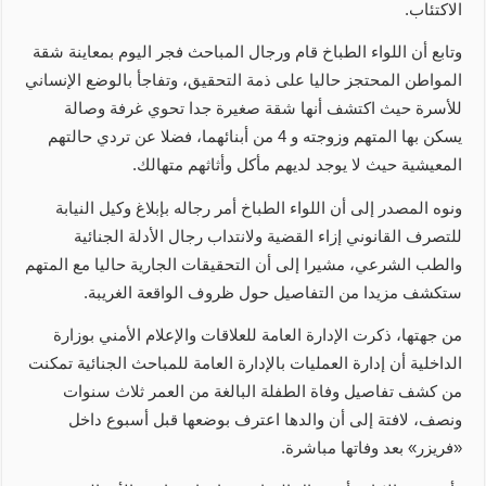
الاكتئاب.
وتابع أن اللواء الطباخ قام ورجال المباحث فجر اليوم بمعاينة شقة
المواطن المحتجز حاليا على ذمة التحقيق، وتفاجأ بالوضع الإنساني
للأسرة حيث اكتشف أنها شقة صغيرة جدا تحوي غرفة وصالة
يسكن بها المتهم وزوجته و 4 من أبنائهما، فضلا عن تردي حالتهم
المعيشية حيث لا يوجد لديهم مأكل وأثاثهم متهالك.
ونوه المصدر إلى أن اللواء الطباخ أمر رجاله بإبلاغ وكيل النيابة
للتصرف القانوني إزاء القضية ولانتداب رجال الأدلة الجنائية
والطب الشرعي، مشيرا إلى أن التحقيقات الجارية حاليا مع المتهم
ستكشف مزيدا من التفاصيل حول ظروف الواقعة الغريبة.
من جهتها، ذكرت الإدارة العامة للعلاقات والإعلام الأمني بوزارة
الداخلية أن إدارة العمليات بالإدارة العامة للمباحث الجنائية تمكنت
من كشف تفاصيل وفاة الطفلة البالغة من العمر ثلاث سنوات
ونصف، لافتة إلى أن والدها اعترف بوضعها قبل أسبوع داخل
«فريزر» بعد وفاتها مباشرة.