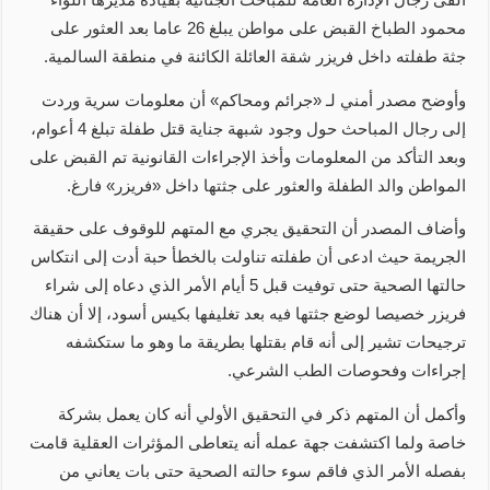
محمود الطباخ القبض على مواطن يبلغ 26 عاما بعد العثور على
جثة طفلته داخل فريزر شقة العائلة الكائنة في منطقة السالمية.
وأوضح مصدر أمني لـ «جرائم ومحاكم» أن معلومات سرية وردت
إلى رجال المباحث حول وجود شبهة جناية قتل طفلة تبلغ 4 أعوام،
وبعد التأكد من المعلومات وأخذ الإجراءات القانونية تم القبض على
المواطن والد الطفلة والعثور على جثتها داخل «فريزر» فارغ.
وأضاف المصدر أن التحقيق يجري مع المتهم للوقوف على حقيقة
الجريمة حيث ادعى أن طفلته تناولت بالخطأ حبة أدت إلى انتكاس
حالتها الصحية حتى توفيت قبل 5 أيام الأمر الذي دعاه إلى شراء
فريزر خصيصا لوضع جثتها فيه بعد تغليفها بكيس أسود، إلا أن هناك
ترجيحات تشير إلى أنه قام بقتلها بطريقة ما وهو ما ستكشفه
إجراءات وفحوصات الطب الشرعي.
وأكمل أن المتهم ذكر في التحقيق الأولي أنه كان يعمل بشركة
خاصة ولما اكتشفت جهة عمله أنه يتعاطى المؤثرات العقلية قامت
بفصله الأمر الذي فاقم سوء حالته الصحية حتى بات يعاني من