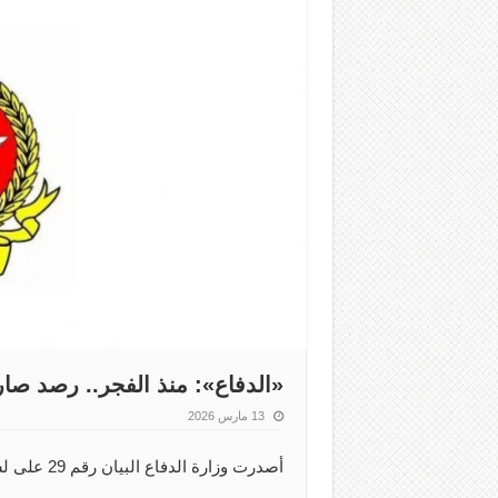
‏«الدفاع»: منذ الفجر.. رصد ص
13 مارس 2026
أصدرت وزارة الدفاع البيان رقم 29 على لسان متحدثها الرسمي العقيد الركن سعود العطوان.