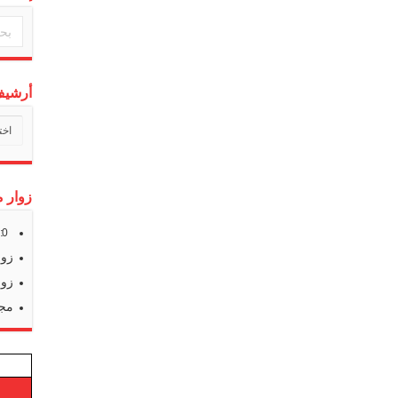
أرشيف 
أرشي
أخبارن
زوار م
s:
0
زوا
زوا
مجم