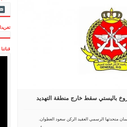
ail-
alt
تغريدات
قناتنا
اروخ باليستي سقط خارج منطقة التهديد