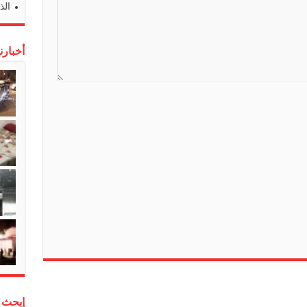
الذ
n
s
أخبارن
l
a
t
e
إبحث 