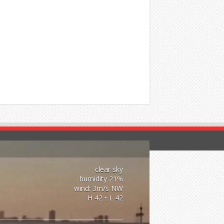
clear sky
21% humidity
wind: 3m/s NW
H 42 • L 42