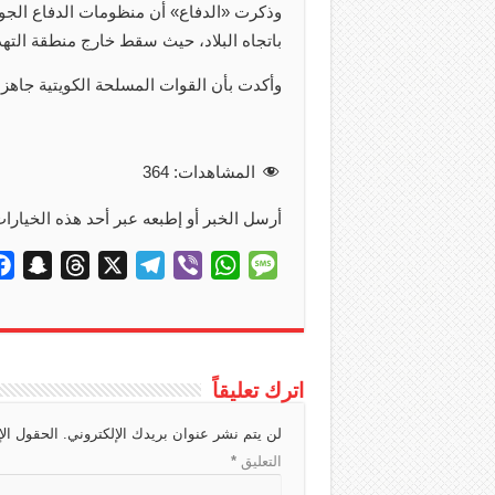
وذكرت ‏«الدفاع» أن منظومات الدفاع الجو
باتجاه البلاد، حيث سقط خارج منطقة التهدي
وأكدت بأن القوات المسلحة الكويتية جاهز
المشاهدات:
364
أرسل الخبر أو إطبعه عبر أحد هذه الخيارات
S
T
X
T
V
W
M
n
h
e
i
h
e
a
r
l
b
a
s
p
e
e
e
t
s
c
a
g
r
s
a
اترك تعليقاً
h
d
r
A
g
لن يتم نشر عنوان بريدك الإلكتروني.
الحقول الإ
a
s
a
p
e
التعليق
*
t
m
p