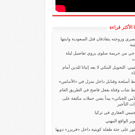
ا الأكثر قراءة
صري وزوجته يتقاذفان قتل السعودية وابنتها
تية
اجي من جريمة سلوى يروي تفاصيل ليلة
ت
تيبي: التحويل البنكي لا يعد إثباتا للدين أمام
ء
 أسلحة وقنابل داخل منزل في «الأندلس»
 شاب وفتاة بفعل فاضح في الطريق العام
أمن الجنائي» يبدأ بشن حملات مكثفة على
ت التأجير
جنيس العقاري في تركيا
ير الواقع المهني
ثور على جثة طفلة كويتية داخل «فريزر» ذويها