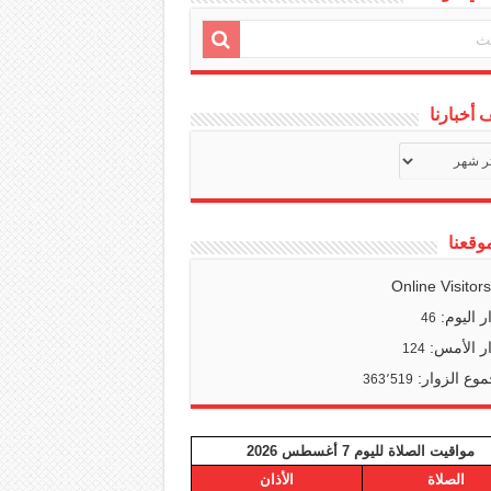
أخبارنا
ف
ا
وقعنا
Online Visitor
ر اليوم:
46
ر الأمس:
124
وع الزوار:
363٬519
مواقيت الصلاة لليوم 7 أغسطس 2026
الصلاة
الأذان