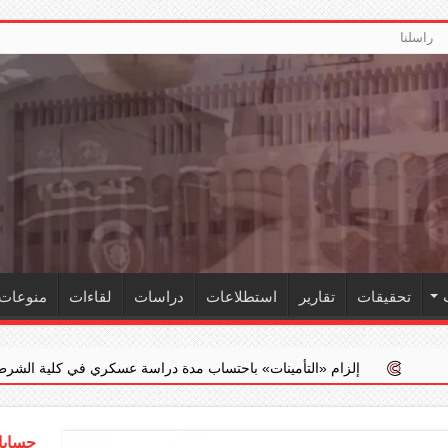
راسلنا
تحقيقات
تقارير
استطلاعات
دراسات
لقاءات
منوعات
م ‏«التأمينات» باحتساب مدة دراسة عسكري في كلية الشرطة ضمن خدمته الفع
حسابات