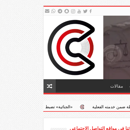
مقالات
لية
‏«الجنائية» تضبط طبيبا يجري عمليات إجهاض مخالفة مقابل مبالغ
نا في مواقع التواصل الاجتماعي