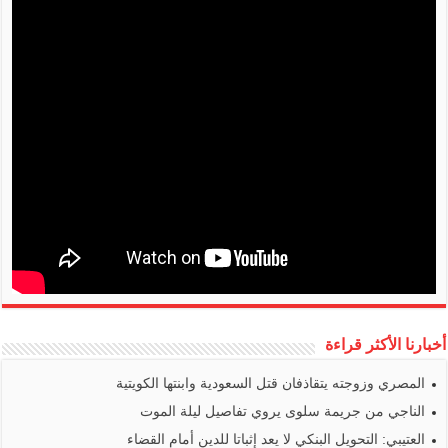
أخبارنا الأكثر قراءة
المصري وزوجته يتقاذفان قتل السعودية وابنتها الكويتية
الناجي من جريمة سلوى يروي تفاصيل ليلة الموت
العتيبي: التحويل البنكي لا يعد إثباتا للدين أمام القضاء