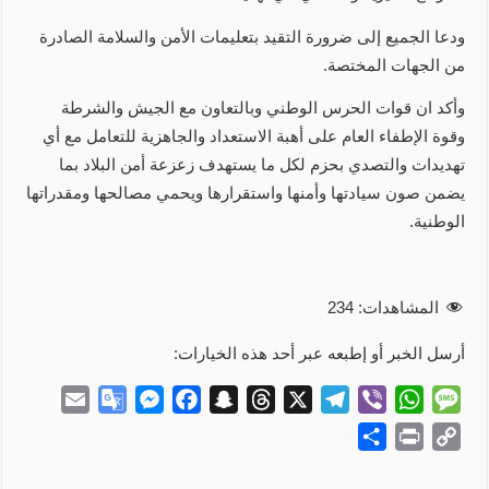
ودعا الجميع إلى ضرورة التقيد بتعليمات الأمن والسلامة الصادرة
من الجهات المختصة.
وأكد ان قوات الحرس الوطني وبالتعاون مع الجيش والشرطة
وقوة الإطفاء العام على أهبة الاستعداد والجاهزية للتعامل مع أي
تهديدات والتصدي بحزم لكل ما يستهدف زعزعة أمن البلاد بما
يضمن صون سيادتها وأمنها واستقرارها ويحمي مصالحها ومقدراتها
الوطنية.
المشاهدات:
234
أرسل الخبر أو إطبعه عبر أحد هذه الخيارات:
E
G
M
F
S
T
X
T
V
W
M
m
o
e
a
n
h
e
i
h
e
S
P
C
a
o
s
c
a
r
l
b
a
s
h
r
o
i
g
s
e
p
e
e
e
t
s