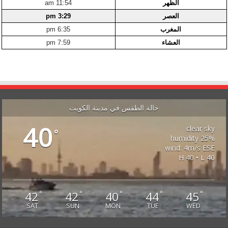
الظهر
11:54 am
العصر
3:29 pm
المغرب
6:35 pm
العشاء
7:59 pm
حالة الطقس في مدينة الكويت
40
clear sky
°
25% humidity
wind: 4m/s ESE
H 40 • L 40
42
42
40
44
45
°
°
°
°
°
SAT
SUN
MON
TUE
WED