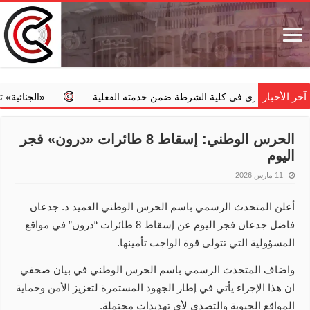
آخر الأخبار
سة عسكري في كلية الشرطة ضمن خدمته الفعلية
‏«الجنائية» تضبط طب
الحرس الوطني: إسقاط 8 طائرات ‏«درون» فجر
اليوم
11 مارس 2026
أعلن المتحدث الرسمي باسم الحرس الوطني العميد د. جدعان
فاضل جدعان فجر اليوم عن إسقاط 8 طائرات “درون” في مواقع
المسؤولية التي تتولى قوة الواجب تأمينها.
واضاف المتحدث الرسمي باسم الحرس الوطني في بيان صحفي
ان هذا الإجراء يأتي في إطار الجهود المستمرة لتعزيز الأمن وحماية
المواقع الحيوية والتصدي لأي تهديدات محتملة.