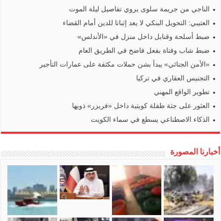
الناجي من جريمة سلوى يروي تفاصيل ليلة الموت
العتيبي: التحويل البنكي لا يعد إثباتا للدين أمام القضاء
ضبط أسلحة وقنابل داخل منزل في «الأندلس»
ضبط شاب وفتاة بفعل فاضح في الطريق العام
«الأمن الجنائي» يبدأ بشن حملات مكثفة على عمارات التأجير
التجنيس العقاري في تركيا
تطوير الواقع المهني
العثور على جثة طفلة كويتية داخل «فريزر» ذويها
الذكاء الاصطناعي يسطع في سماء الكويت
أخبارنا المصورة