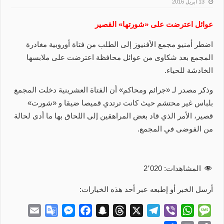
13 أبريل 2016
عوائل اعترضت على «شورتها» القصير
اضطر أمنيو مجمع الأفنيوز إلى الطلب من فتاة أوروبية مغادرة
المجمع بعد شكاوى من عوائل محافظة اعترضت على ملابسها
الخادشة للحياء.
وذكر مصدر لـ «جرائم ومحاكم» أن الفتاة العشرينية دخلت المجمع
بلباس غير محتشم حيث كانت ترتدي قميصا ضيقا و «شورت»
قصير، الأمر الذي قاد بعض المراهقين إلى اللحاق بها ما أدى لحالة
من الفوضى في المجمع.
المشاهدات:
2٬020
أرسل الخبر أو إطبعه عبر أحد هذه الخيارات:
E
G
M
F
S
T
X
T
V
W
M
m
o
e
a
n
h
e
i
h
e