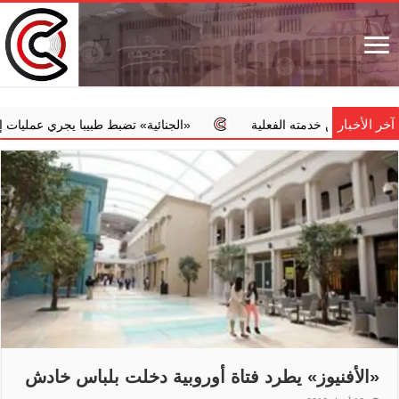
آخر الأخبار
 ضمن خدمته الفعلية
‏«الجنائية» تضبط طبيبا يجري عمليات إجهاض مخ
«الأفنيوز» يطرد فتاة أوروبية دخلت بلباس خادش