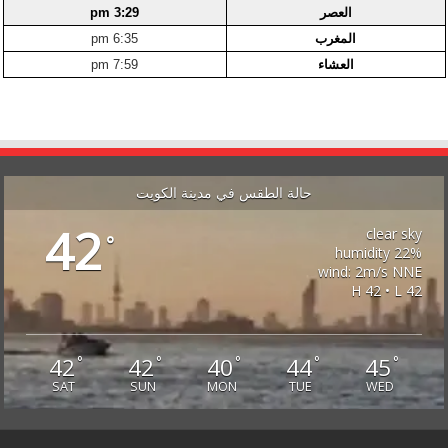
العصر
3:29 pm
المغرب
6:35 pm
العشاء
7:59 pm
حالة الطقس في مدينة الكويت
42
clear sky
°
22% humidity
wind: 2m/s NNE
H 42 • L 42
42
42
40
44
45
°
°
°
°
°
SAT
SUN
MON
TUE
WED