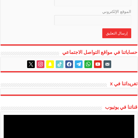
الموقع الإلكتروني
حساباتنا في مواقع التواصل الاجتماعي
instagram
x
snapchat
tiktok
facebook
telegram
whatsapp
youtube
email-
alt
تغريداتنا في x
قناتنا في يوتيوب