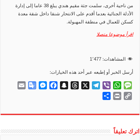
من ناحية أخرى، سلمت جثة مقيم هندي يبلغ 38 عاما إلى إدارة
الأدلة الجنائية بعدما أقدم على الانتحار شنقا داخل شقة معدة
كسكن للعمال في منطقة المهبولة.
اقرأ موضوعا متصلا
المشاهدات:
1٬477
أرسل الخبر أو إطبعه عبر أحد هذه الخيارات:
E
G
M
F
S
T
X
T
V
W
M
m
o
e
a
n
h
e
i
h
e
S
P
C
a
o
s
c
a
r
l
b
a
s
h
r
o
i
g
s
e
p
e
e
e
t
s
a
i
p
l
l
e
b
c
a
g
r
s
a
r
n
y
e
n
o
h
d
r
A
g
e
t
L
اترك تعليقاً
T
g
o
a
s
a
p
e
i