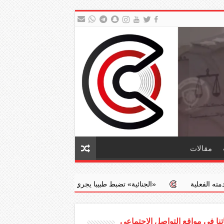
مقالات
‏«الجنائية» تضبط طبيبا يجري عمليات إجهاض مخالفة مقابل مبالغ مالية
نا في مواقع التواصل الاجتماعي