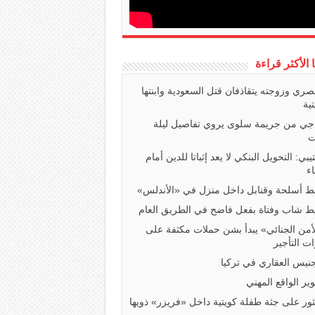
ا الأكثر قراءة
صري وزوجته يتقاذفان قتل السعودية وابنتها
تية
اجي من جريمة سلوى يروي تفاصيل ليلة
ت
تيبي: التحويل البنكي لا يعد إثباتا للدين أمام
ء
 أسلحة وقنابل داخل منزل في «الأندلس»
 شاب وفتاة بفعل فاضح في الطريق العام
أمن الجنائي» يبدأ بشن حملات مكثفة على
ت التأجير
جنيس العقاري في تركيا
ير الواقع المهني
ثور على جثة طفلة كويتية داخل «فريزر» ذويها