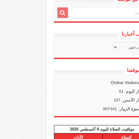
أخبارنا
ف
ا
وقعنا
Online Visitor
ر اليوم:
61
ر الأمس:
107
وع الزوار:
363٬641
مواقيت الصلاة لليوم 8 أغسطس 2026
الصلاة
الأذان