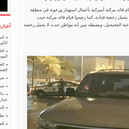
ام قائد مركبة أميركية بأعمال استهتار ورعونة في منطقة
 يحمل رخصة قيادة، كما رصدوا قيام قائد مركبة جيب
اعية الفحيحيل، وبضبطه تبين أنه مواطن حدث لا يحمل رخصة
أخبارن
الم
الكوي
الن
المو
الع
القضا
ضبط
ضبط
«ال
عمارا
الت
تطو
الع