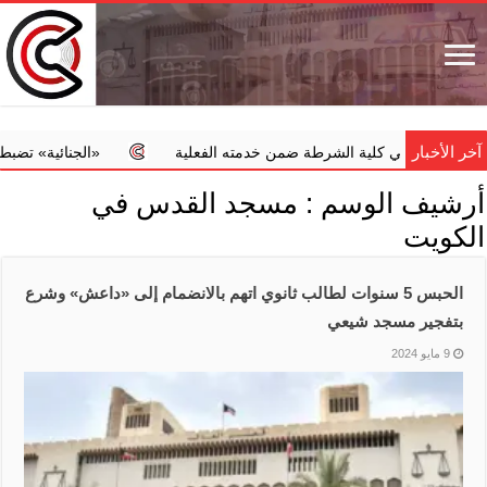
آخر الأخبار
سكري في كلية الشرطة ضمن خدمته الفعلية
‏«الجنائية» تضبط طبيبا 
أرشيف الوسم :
مسجد القدس في
الكويت
الحبس 5 سنوات لطالب ثانوي اتهم بالانضمام إلى ‏«داعش» وشرع
بتفجير مسجد شيعي
9 مايو 2024