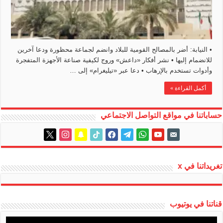
• النيابة: أضر بالمصالح القومية للبلاد وانضم لجماعة محظورة ودعا آخرين
للانضمام إليها • نشر أفكار «داعش» وروج لكيفية صناعة الأجهزة المتفجرة
وأدوات تستخدم بالإرهاب • دعا عبر ‏«تيليغرام» إلى …
أكمل القراءة »
حساباتنا في مواقع التواصل الاجتماعي
instagram
x
snapchat
tiktok
facebook
telegram
whatsapp
youtube
email-
alt
تغريداتنا في x
قناتنا في يوتيوب