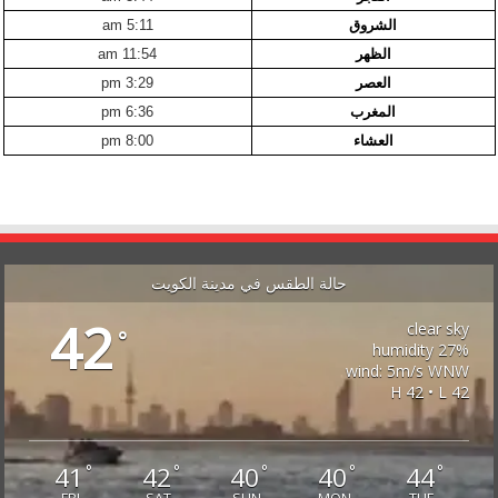
الشروق
5:11 am
الظهر
11:54 am
العصر
3:29 pm
المغرب
6:36 pm
العشاء
8:00 pm
حالة الطقس في مدينة الكويت
42
clear sky
°
27% humidity
wind: 5m/s WNW
H 42 • L 42
41
42
40
40
44
°
°
°
°
°