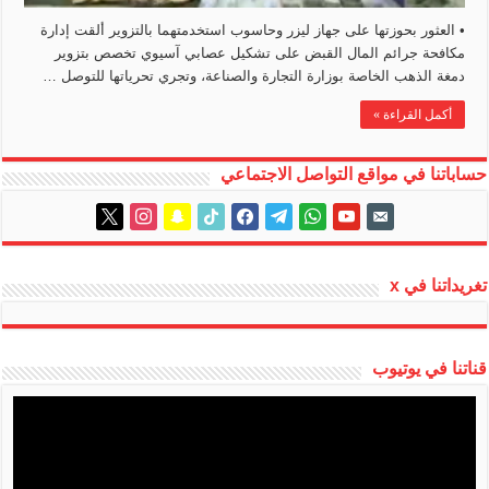
• العثور بحوزتها على جهاز ليزر وحاسوب استخدمتهما بالتزوير ألقت إدارة
مكافحة جرائم المال القبض على تشكيل عصابي آسيوي تخصص بتزوير
دمغة الذهب الخاصة بوزارة التجارة والصناعة، وتجري تحرياتها للتوصل …
أكمل القراءة »
حساباتنا في مواقع التواصل الاجتماعي
instagram
x
snapchat
tiktok
facebook
telegram
whatsapp
youtube
email-
alt
تغريداتنا في x
قناتنا في يوتيوب