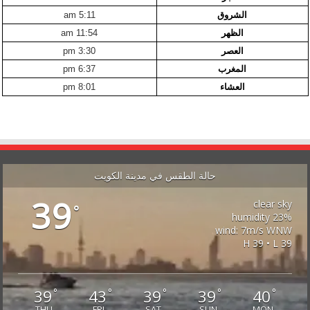
الشروق
5:11 am
الظهر
11:54 am
العصر
3:30 pm
المغرب
6:37 pm
العشاء
8:01 pm
حالة الطقس في مدينة الكويت
39
clear sky
°
23% humidity
wind: 7m/s WNW
H 39 • L 39
39
43
39
39
40
°
°
°
°
°
THU
FRI
SAT
SUN
MON