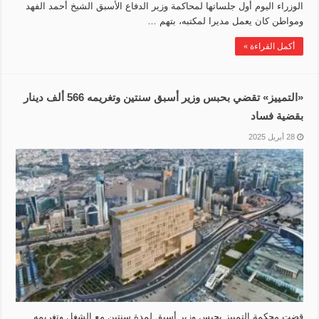
الوزراء اليوم أول جلساتها لمحاكمة وزير الدفاع الأسبق الشيخ أحمد الفهد
ومواطن كان يعمل مديرا لمكتبه، بتهم …
أكمل القراءة »
«التمييز» تقضي بحبس وزير أسبق سنتين وتغريمه 566 ألف دينار
بقضية فساد
28 أبريل 2025
قضت محكمة التمييز بحبس وزير أسبق لمدة سنتين مع الشغل وتغريمه