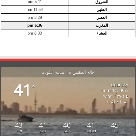
الشروق
5:11 am
الظهر
11:54 am
العصر
3:29 pm
المغرب
6:36 pm
العشاء
8:00 pm
حالة الطقس في مدينة الكويت
41
clear sky
°
40% humidity
wind: 1m/s E
H 41 • L 41
43
41
40
41
45
°
°
°
°
°
FRI
SAT
SUN
MON
TUE