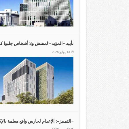
تأييد «المؤبد» لمفتش و3 أشخاص جلبوا كمية مخدرات بالتواطؤ والرشوة
13 يوليو 2025
‏«التمييز»: الإعدام لحارس واقع معلمة با