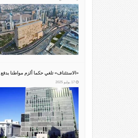
«الاستئناف» تلغي حكما ألزم مواطنا بدفع 18 ألف دينار لمواطنة
17 يوليو 2025