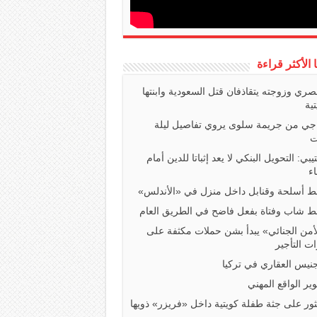
ا الأكثر قراءة
صري وزوجته يتقاذفان قتل السعودية وابنتها
تية
اجي من جريمة سلوى يروي تفاصيل ليلة
ت
تيبي: التحويل البنكي لا يعد إثباتا للدين أمام
ء
 أسلحة وقنابل داخل منزل في «الأندلس»
 شاب وفتاة بفعل فاضح في الطريق العام
أمن الجنائي» يبدأ بشن حملات مكثفة على
ت التأجير
جنيس العقاري في تركيا
ير الواقع المهني
ثور على جثة طفلة كويتية داخل «فريزر» ذويها