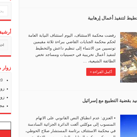
أرشيف 
رفضت محكمة الاستئناف، اليوم استئناف النيابة العامة
لحكم محكمة الجنايات القاضي ببراءة ثلاثة مقيمين
أرشي
أخبارن
تونسيين من الانتماء إلى تنظيم داعش والتخطيط
لتنفيذ أعمال تخريبية في حسينيات ومساجد تخص
الطائفة الشيعية، …
زوار م
أكمل القراءة »
s:
0
زوا
زوا
يد بقضية التطبيع مع إسرائيل
مجم
• العنزي: عدم انطباق النص القانوني على الاتهام
المنسوب إلى موكلتي ألغت الدائرة الجزائية السادسة
في محكمة الاستئناف برئاسة المستشار صلاح الحوطي،