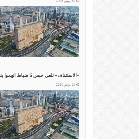
30 يونيو 2025
«الاستئناف» تلغي حبس 5 ضباط اتهموا بتهريب موقوف
23 يونيو 2025