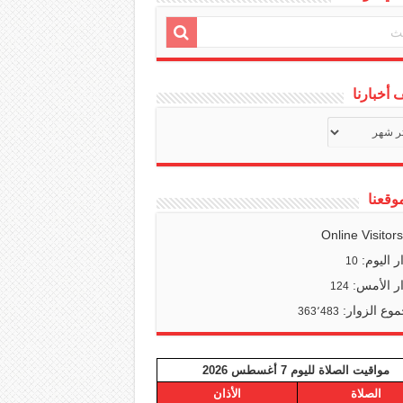
أخبارنا
ف
ا
وقعنا
Online Visitor
ر اليوم:
10
ر الأمس:
124
وع الزوار:
363٬483
مواقيت الصلاة لليوم 7 أغسطس 2026
الصلاة
الأذان