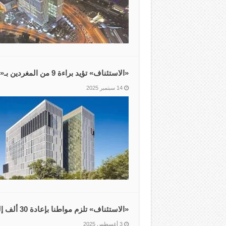
«الاستئناف» تؤيد براءة 9 من المغردين بـ‏«بصمة المويزري»
14 سبتمبر 2025
«الاستئناف» تلزم مواطنا بإعادة 30 ألف إلى طليقته
3 أغسطس 2025