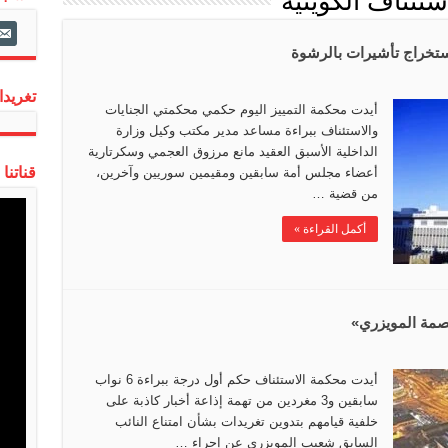
تئناف الكويتية
ail-
alt
تغريدات
أيدت محكمة التمييز اليوم حكمي محكمتي الجنايات
والاستئناف ببراءة مساعد مدير مكتب وكيل وزارة
الداخلية الأسبق العقيد مانع مرزوق العجمي وسكرتارية
قناتنا
أعضاء مجلس أمة سابقين ومقيمين سوريين وآخرين،
من قضية …
أكمل القراءة »
«بصمة المويزري»
أيدت محكمة الاستئناف حكم أول درجة ببراءة 6 نواب
سابقين و3 مغردين من تهمة إذاعة أخبار كاذبة على
خلفية قيامهم بتدوين تغريدات بشأن امتناع النائب
السابق شعيب المويزري عن إجراء …