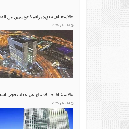
‏«الاستئناف» تؤيد براءة 3 تونسيين من التخطيط لتنفيذ أعمال إرهابية
16 يوليو 2025
‏«الاستئناف»: الامتناع عن عقاب فجر السع
14 يوليو 2025