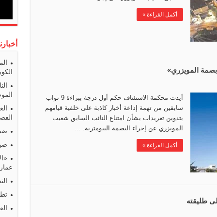
أكمل القراءة »
أخبارن
الم
الكوي
الن
المو
أيدت محكمة الاستئناف حكم أول درجة ببراءة 9 نواب
سابقين من تهمة إذاعة أخبار كاذبة على خلفية قيامهم
الع
القضا
بتدوين تغريدات بشأن امتناع النائب السابق شعيب
المويزري عن إجراء البصمة البيومترية. …
ضبط
ضبط
أكمل القراءة »
«ال
عمارا
الت
تطو
الع