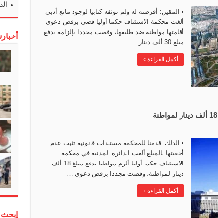
الذ
• المقين: أقرضته له ولم توثقه كتابيا لوجود مانع أدبي
ألغت محكمة الاستئناف حكما أوليا قضى برفض دعوى
أقامتها مواطنة ضد طليقها، وقضت مجددا بإلزامه بدفع
أخبارن
مبلغ 30 ألف دينار …
أكمل القراءة »
• الدلك: قدمنا للمحكمة مستندات قانونية تثبت عدم
أحقيتها بالمبلغ ألغت الدائرة المدنية في محكمة
الاستئناف حكما أوليا ألزم مواطنا بدفع مبلغ 18 ألف
دينار لمواطنة، وقضت مجددا برفض دعوى …
أكمل القراءة »
إبحث 