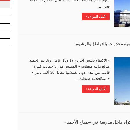
اليوم حكم محكمة الجنايات القاضي بحبس الإعلامية
فجر …
أكمل القراءة »
• الاكتفاء بحبس آخرين 17 و15 عاما.. وتغريم الجميع
مبالغ مالية متفاوتة • المفتش مرر 3 حقائب كبيرة
قادمة من لندن دون تفتيشها مقابل 30 ألف دينار •
«المكافحة» ضبطت …
أكمل القراءة »
لإكراه داخل مدرسة في «صباح الأحمد»