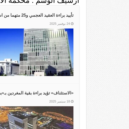
أرشيف الوسم :
محكمة الاس
تأييد براءة العقيد العجمي و25 متهما من استخراج تأشيرات بالرشوة
24 نوفمبر 2025
‏«الاستئناف» تؤيد براءة بقية المغردين بـ‏
18 سبتمبر 2025