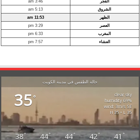
الفجر
3:46 am
الشروق
5:13 am
الظهر
11:53 am
العصر
3:29 pm
المغرب
6:33 pm
العشاء
7:57 pm
حالة الطقس في مدينة الكويت
35
clear sky
°
69% humidity
wind: 3m/s SE
H 35 • L 35
38
44
44
42
41
°
°
°
°
°