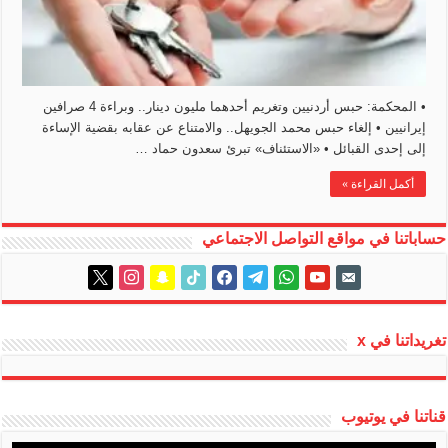
• المحكمة: حبس أردنيين وتغريم أحدهما مليون دينار.. وبراءة 4 صرافين
إيرانيين • إلغاء حبس محمد الجويهل.. والامتناع عن عقابه بقضية الإساءة
إلى إحدى القبائل • ‏«الاستئناف» تبرئ سعدون حماد …
أكمل القراءة »
حساباتنا في مواقع التواصل الاجتماعي
instagram
x
snapchat
tiktok
facebook
telegram
whatsapp
youtube
email-
alt
تغريداتنا في x
قناتنا في يوتيوب