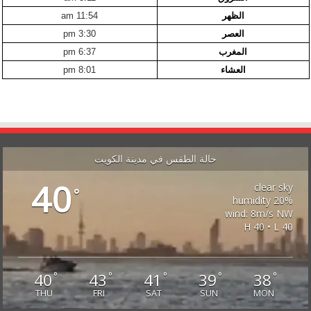
الظهر
11:54 am
العصر
3:30 pm
المغرب
6:37 pm
العشاء
8:01 pm
حالة الطقس في مدينة الكويت
40
clear sky
°
20% humidity
wind: 8m/s NW
H 40 • L 40
40
43
41
39
38
°
°
°
°
°
THU
FRI
SAT
SUN
MON