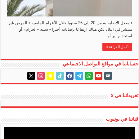
• معدل الإصابة به من 20 إلى 25 سنويا خلال الأعوام الماضية • المرض غير
منتشر في البلاد لكن هناك ارتفاعا بإصاباته أخيرا • سببه «الحرام» أو
استخدام إبر أو …
أكمل القراءة »
حساباتنا في مواقع التواصل الاجتماعي
instagram
x
snapchat
tiktok
facebook
telegram
whatsapp
youtube
email-
alt
تغريداتنا في x
قناتنا في يوتيوب