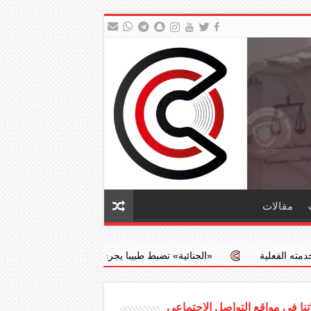
مقالات
‏«الجنائية» تضبط طبيبا يجري عمليات إجهاض مخالفة مقابل مبالغ مالية
نا في مواقع التواصل الاجتماعي