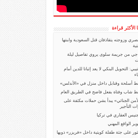
ا الأكثر قراءة
صري وزوجته يتقاذفان قتل السعودية وابنتها
تية
اجي من جريمة سلوى يروي تفاصيل ليلة
ت
تيبي: التحويل البنكي لا يعد إثباتا للدين أمام
ء
 أسلحة وقنابل داخل منزل في «الأندلس»
 شاب وفتاة بفعل فاضح في الطريق العام
أمن الجنائي» يبدأ بشن حملات مكثفة على
ت التأجير
جنيس العقاري في تركيا
ير الواقع المهني
ثور على جثة طفلة كويتية داخل «فريزر» ذويها