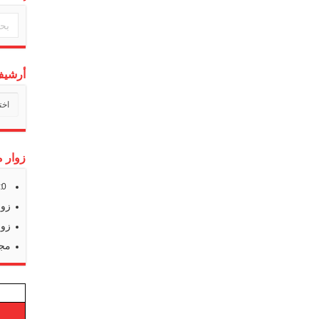
أرشيف 
أرشي
أخبارن
زوار م
s:
0
زوا
زوا
مجم