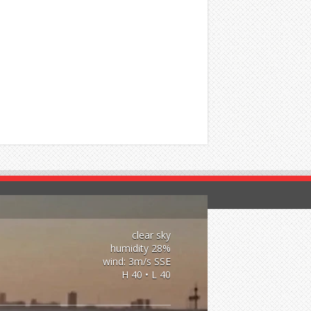
clear sky
28% humidity
wind: 3m/s SSE
H 40 • L 40