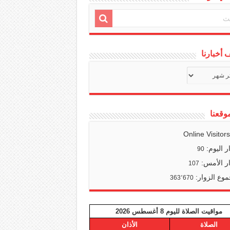
أخبارنا
ف
ا
وقعنا
Online Visitor
ر اليوم:
90
ر الأمس:
107
وع الزوار:
363٬670
مواقيت الصلاة لليوم 8 أغسطس 2026
الصلاة
الأذان