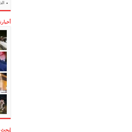
الذ
أخبارن
إبحث 