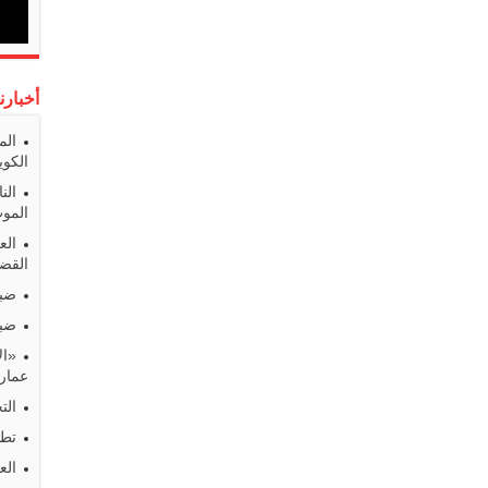
أخبارن
الم
الكوي
الن
المو
الع
القضا
ضبط
ضبط
«ال
عمارا
الت
تطو
الع