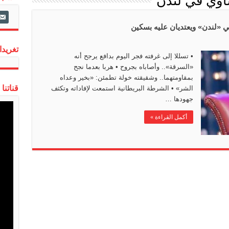
اوي في لندن
ail-
alt
 «لندن» ويعتديان عليه بسكين
تغريدات
• تسللا إلى غرفته فجر اليوم بدافع يرجح أنه
«السرقة».. وأصاباه بجروح • هربا بعدما نجح
بمقاومتهما.. وشقيقته خولة تطمئن: «بخير وعداه
قناتنا
الشر» • الشرطة البريطانية استمعت لإفاداته وتكثف
جهودها …
أكمل القراءة »