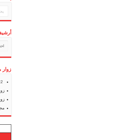
أرشيف 
أرشي
أخبارن
زوار م
s:
2
زوا
زوا
مجم