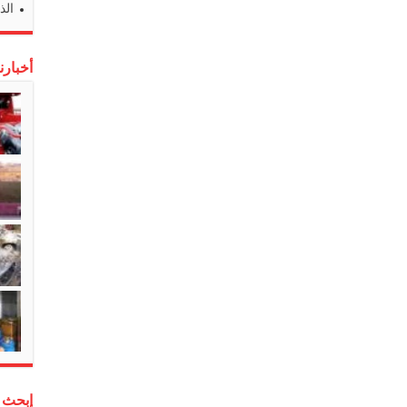
الذ
أخبارن
إبحث 