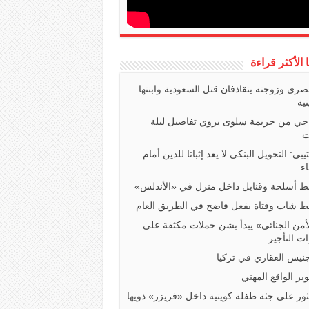
ا الأكثر قراءة
صري وزوجته يتقاذفان قتل السعودية وابنتها
تية
اجي من جريمة سلوى يروي تفاصيل ليلة
ت
تيبي: التحويل البنكي لا يعد إثباتا للدين أمام
ء
 أسلحة وقنابل داخل منزل في «الأندلس»
 شاب وفتاة بفعل فاضح في الطريق العام
أمن الجنائي» يبدأ بشن حملات مكثفة على
ت التأجير
جنيس العقاري في تركيا
ير الواقع المهني
ثور على جثة طفلة كويتية داخل «فريزر» ذويها