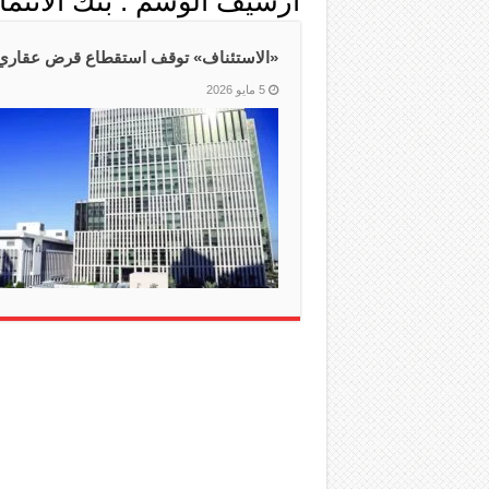
أرشيف الوسم :
بنك الائتم
«الاستئناف» توقف استقطاع قرض عقاري من راتب
5 مايو 2026