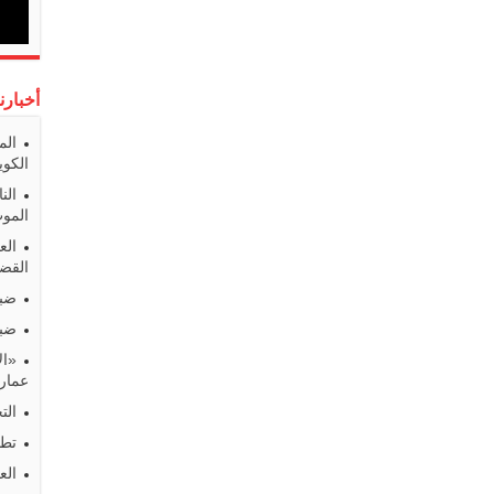
أخبارن
الم
الكوي
الن
المو
الع
القضا
ضبط
ضبط
«ال
عمارا
الت
تطو
الع