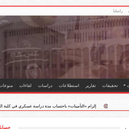
راسلنا
تحقيقات
تقارير
استطلاعات
دراسات
لقاءات
منوعات
إلزام ‏«التأمينات» باحتساب مدة دراسة عسكري في كلية الشرطة ضمن خدمت
حسابات