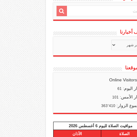
أخبارنا
ف
ا
وقعنا
Online Visitor
ر اليوم:
61
ر الأمس:
101
وع الزوار:
363٬410
مواقيت الصلاة لليوم 6 أغسطس 2026
الصلاة
الأذان