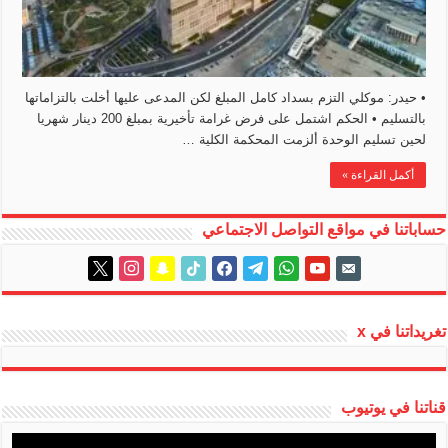
• حيدر: موكلي التزم بسداد كامل المبلغ لكن المدعى عليها أخلت بالتزاماتها
بالتسليم • الحكم اشتمل على فرض غرامة تأخيرية بمبلغ 200 دينار شهريا
لحين تسليم الوحدة ألزمت المحكمة الكلية …
أكمل القراءة »
حساباتنا في مواقع التواصل الاجتماعي
instagram
x
snapchat
tiktok
facebook
telegram
whatsapp
youtube
email-
alt
تغريداتنا في x
قناتنا في يوتيوب