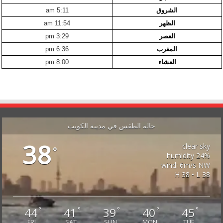
الشروق
5:11 am
الظهر
11:54 am
العصر
3:29 pm
المغرب
6:36 pm
العشاء
8:00 pm
حالة الطقس في مدينة الكويت
38
clear sky
°
24% humidity
wind: 6m/s NW
H 38 • L 38
44
41
39
40
45
°
°
°
°
°
FRI
SAT
SUN
MON
TUE