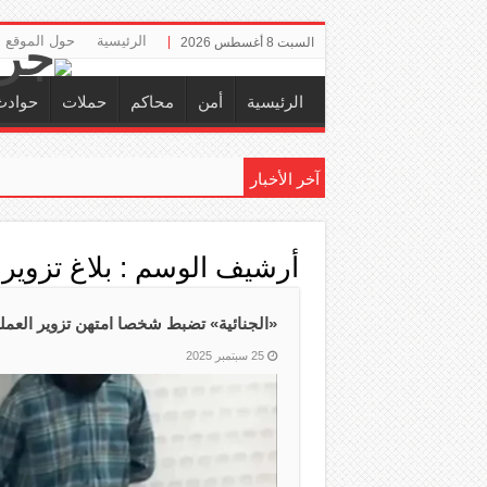
الرئيسية
حول الموقع
السبت 8 أغسطس 2026
الرئيسية
أمن
محاكم
حملات
حوادث
آخر الأخبار
إلزام ‏
أرشيف الوسم :
بلاغ تزوير
‏«الجنائية»‏ تضبط شخصا امتهن تزوير العملة فئة «20
25 سبتمبر 2025