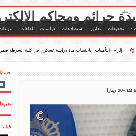
راسلنا
تحقيقات
تقارير
استطلاعات
دراسات
لقاءات
منوعات
«التأمينات» باحتساب مدة دراسة عسكري في كلية الشرطة ضمن خدمته الفعلية
حسابات
ail-
alt
 دينارا»
تغريدات
قناتنا