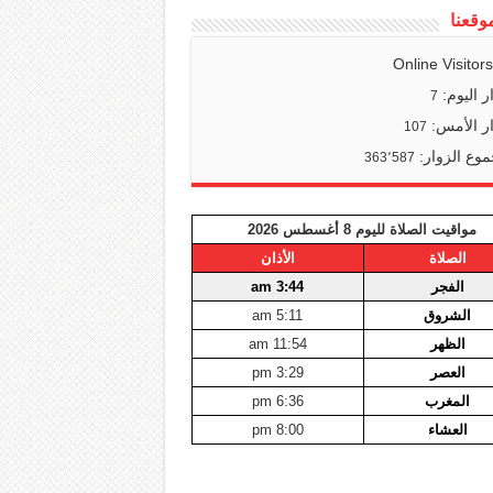
وقعنا
Online Visitor
ر اليوم:
7
ر الأمس:
107
وع الزوار:
363٬587
مواقيت الصلاة لليوم 8 أغسطس 2026
الصلاة
الأذان
الفجر
3:44 am
الشروق
5:11 am
الظهر
11:54 am
العصر
3:29 pm
المغرب
6:36 pm
العشاء
8:00 pm