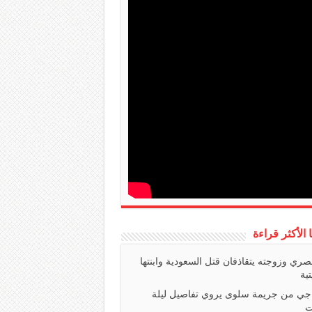
ا الأكثر قراءة
صري وزوجته يتقاذفان قتل السعودية وابنتها
تية
اجي من جريمة سلوى يروي تفاصيل ليلة
ت