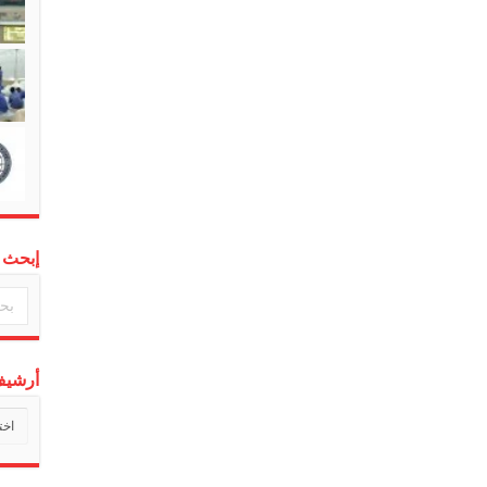
إبحث 
أرشيف 
أرشي
أخبارن