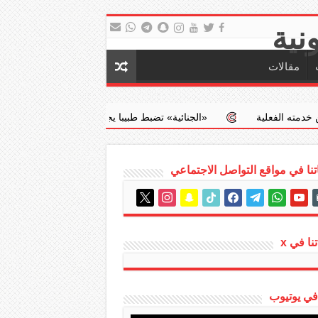
مقالات
‏«الجنائية» تضبط طبيبا يجري عمليات إجهاض مخالفة مقابل مبالغ مال
نا في مواقع التواصل الاجتماعي
instagram
x
snapchat
tiktok
facebook
telegram
whatsapp
youtube
em
نا في x
 في يوتيوب