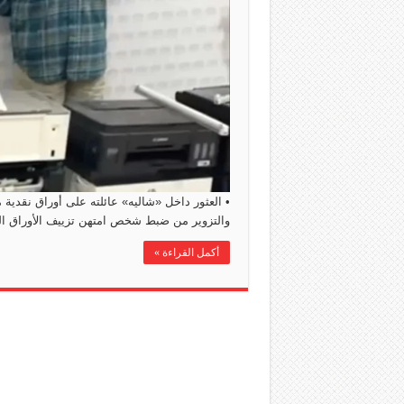
• العثور داخل ‏«شاليه»‏ عائلته على أوراق نقدي
والتزوير من ضبط شخص امتهن تزييف الأوراق النقدية من فئة
أكمل القراءة »