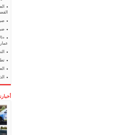
الع
القضا
ضبط
ضبط
«ال
عمارا
الت
تطو
الع
الذ
أخبارن