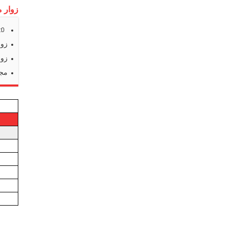
زوار م
s:
0
زوا
زوا
مجم