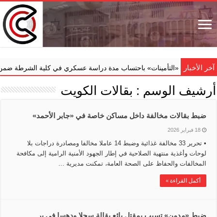
آخر الأخبار
م ‏«التأمينات» باحتساب مدة دراسة عسكري في كلية الشرطة ضمن خدمته الفعل
أرشيف الوسم :
بقالات الكويت
ضبط بقالات مخالفة داخل مساكن خاصة في «جابر الأحمد»
18 فبراير 2026
• تحرير 33 مخالفة غذائية وضبط 14 عاملا مخالفا ومصادرة دراجات بلا
لوحات وأغذية منتهية الصلاحية في إطار الجهود الأمنية الرامية إلى مكافحة
المخالفات والحفاظ على الصحة العامة، تمكنت مديرية …
أكمل القراءة »
ضبط «مدمن» تسبب بمقتل بائع بقالة سحلا ودهسا في بر