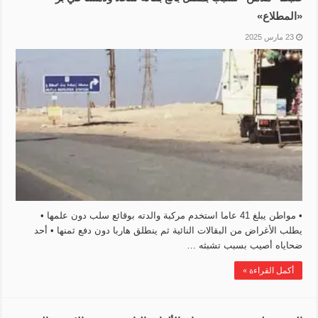
«المطلاع»
23 مارس 2025
• مواطن يبلغ 41 عاما استخدم مركبة والدته بوقائع سلب دون علمها •
يطلب الأغراض من البقالات النائية ثم ينطلق هاربا دون دفع ثمنها • أحد
ضحاياه أصيب بسبب تشبثه …
أكمل القراءة »