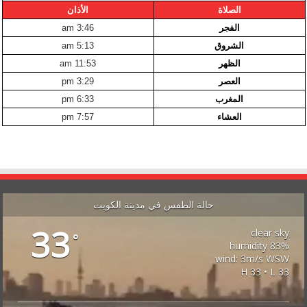
الصلاة
الأذان
الفجر
3:46 am
الشروق
5:13 am
الظهر
11:53 am
العصر
3:29 pm
المغرب
6:33 pm
العشاء
7:57 pm
حالة الطقس في مدينة الكويت
33
clear sky
°
83% humidity
wind: 3m/s WSW
H 33 • L 33