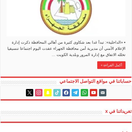
• «الداخلية»: تبدأ غدا بعد شكاوى كثيرة من أهالي المحافظة ذكرت إدارة
الإعلام الأمني أن مديرية أمن محافظة الجهراء عقدت اليوم اجتماعا تنسيقيا
تخلله الاتفاق مع إدارة المرور وبلدية الكويت …
أكمل القراءة »
حساباتنا في مواقع التواصل الاجتماعي
instagram
x
snapchat
tiktok
facebook
telegram
whatsapp
youtube
email-
alt
تغريداتنا في x