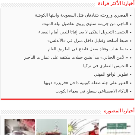
أخبارنا الأكثر قراءة
المصري وزوجته يتقاذفان قتل السعودية وابنتها الكويتية
الناجي من جريمة سلوى يروي تفاصيل ليلة الموت
العتيبي: التحويل البنكي لا يعد إثباتا للدين أمام القضاء
ضبط أسلحة وقنابل داخل منزل في «الأندلس»
ضبط شاب وفتاة بفعل فاضح في الطريق العام
«الأمن الجنائي» يبدأ بشن حملات مكثفة على عمارات التأجير
التجنيس العقاري في تركيا
تطوير الواقع المهني
العثور على جثة طفلة كويتية داخل «فريزر» ذويها
الذكاء الاصطناعي يسطع في سماء الكويت
أخبارنا المصورة