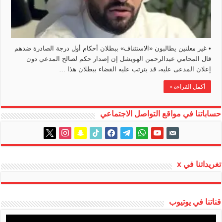
• غير معلنين يطالبون «الاستئناف» ببطلان أحكام أول درجة الصادرة ضدهم
قال المحامي عبدالرحمن الهويشل إن إصدار حكم لصالح المدعي دون
إعلان المدعى عليه، قد يترتب عليه القضاء ببطلان هذا …
أكمل القراءة »
حساباتنا في مواقع التواصل الاجتماعي
instagram
x
snapchat
tiktok
facebook
telegram
whatsapp
youtube
email-
alt
تغريداتنا في x
قناتنا في يوتيوب