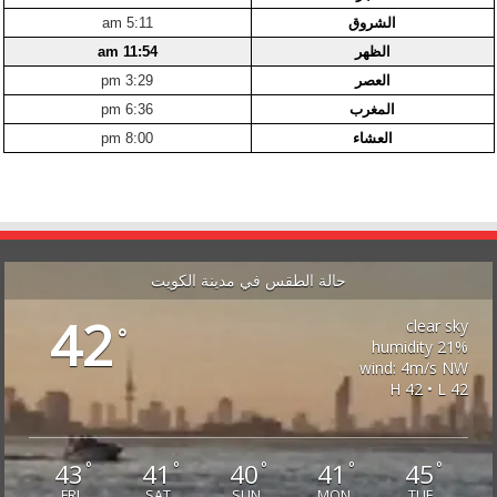
الشروق
5:11 am
الظهر
11:54 am
العصر
3:29 pm
المغرب
6:36 pm
العشاء
8:00 pm
حالة الطقس في مدينة الكويت
42
clear sky
°
21% humidity
wind: 4m/s NW
H 42 • L 42
43
41
40
41
45
°
°
°
°
°
FRI
SAT
SUN
MON
TUE