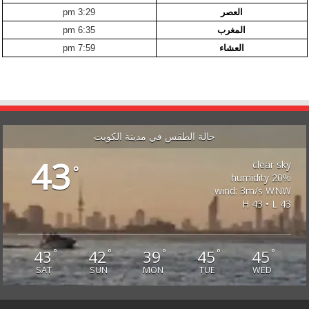
العصر
3:29 pm
المغرب
6:35 pm
العشاء
7:59 pm
حالة الطقس في مدينة الكويت
43
clear sky
°
20% humidity
wind: 3m/s WNW
H 43 • L 43
43
42
39
45
45
°
°
°
°
°
SAT
SUN
MON
TUE
WED