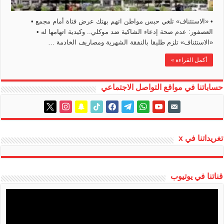
• «الاستئناف» تلغي حبس مواطن اتهم بهتك عرض فتاة أمام مجمع •
العصفور: عدم صحة إدعاء الشاكية ضد موكلي.. وكيدية اتهامها له •
«الاستئناف» تلزم طليقا بالنفقة الشهرية ومصاريف الخادمة …
أكمل القراءة »
حساباتنا في مواقع التواصل الاجتماعي
instagram
x
snapchat
tiktok
facebook
telegram
whatsapp
youtube
email-
alt
تغريداتنا في x
قناتنا في يوتيوب