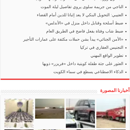
الناجي من جريمة سلوى يروي تفاصيل ليلة الموت
العتيبي: التحويل البنكي لا يعد إثباتا للدين أمام القضاء
ضبط أسلحة وقنابل داخل منزل في «الأندلس»
ضبط شاب وفتاة بفعل فاضح في الطريق العام
«الأمن الجنائي» يبدأ بشن حملات مكثفة على عمارات التأجير
التجنيس العقاري في تركيا
تطوير الواقع المهني
العثور على جثة طفلة كويتية داخل «فريزر» ذويها
الذكاء الاصطناعي يسطع في سماء الكويت
أخبارنا المصورة