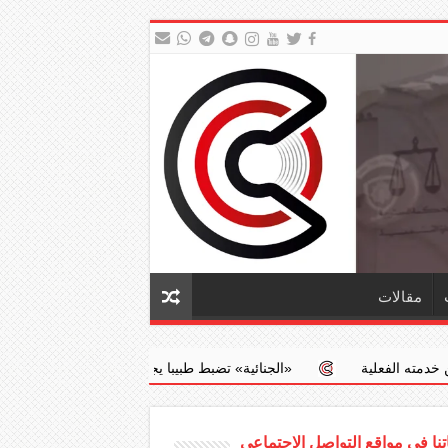
مقالات
‏«الجنائية» تضبط طبيبا يجري عمليات إجهاض مخالفة مقابل مبالغ مالية
نا في مواقع التواصل الاجتماعي