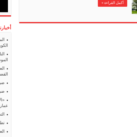
أكمل القراءة »
أخبارن
الم
الكوي
الن
المو
الع
القضا
ضبط
ضبط
«ال
عمارا
الت
تطو
الع