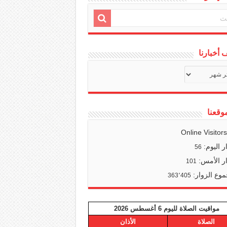
أخبارنا
ف
ا
وقعنا
Online Visitor
ر اليوم:
56
ر الأمس:
101
وع الزوار:
363٬405
مواقيت الصلاة لليوم 6 أغسطس 2026
الصلاة
الأذان