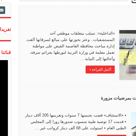
ت
ail-
alt
تغريدات
«الداخلية»: تسلب متعلقات موظفي أحد
المستشفيات.. وعثر بحوزتها على مبالغ لسرقاتها ألقت
إدارة مباحث محافظة العاصمة القبض على مواطنة
قناتنا
تعمل معلمة في وزارة التربية لتورطها بجرائم سرقة،
وأحالتها إلى النيابة …
أكمل القراءة »
• «الاستئناف» قضت بحبسها 7 سنوات وتغريمها 205 آلاف دينار
• قدمت 17 توصية طبية منسوب صدورها زورا إلى المجلس
الطبي العام • استولت على 68 ألف دينار كرواتب غير …