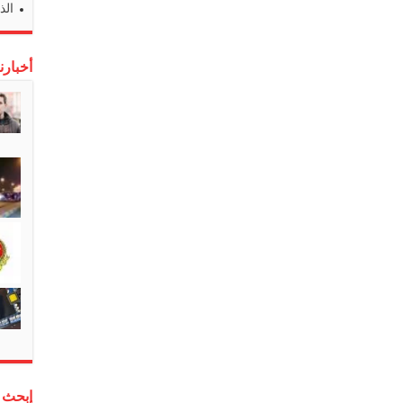
الذ
أخبارن
إبحث 