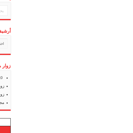
أرشيف 
أرشي
أخبارن
زوار م
s:
0
زوا
زوا
مجم