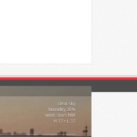
clear sky
26% humidity
wind: 5m/s NW
H 37 • L 37