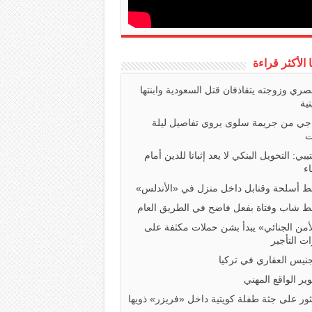
ا الأكثر قراءة
صري وزوجته يتقاذفان قتل السعودية وابنتها
تية
اجي من جريمة سلوى يروي تفاصيل ليلة
ت
تيبي: التحويل البنكي لا يعد إثباتا للدين أمام
ء
 أسلحة وقنابل داخل منزل في «الأندلس»
 شاب وفتاة بفعل فاضح في الطريق العام
أمن الجنائي» يبدأ بشن حملات مكثفة على
ت التأجير
جنيس العقاري في تركيا
ير الواقع المهني
ثور على جثة طفلة كويتية داخل «فريزر» ذويها